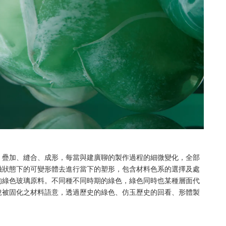
、疊加、縫合、成形，每當與建廣聊的製作過程的細微變化，全部
融狀態下的可變形體去進行當下的塑形，包含材料色系的選擇及處
的綠色玻璃原料。不同種不同時期的綠色，綠色同時也某種層面代
說被固化之材料語意，透過歷史的綠色、仿玉歷史的回看、形體製