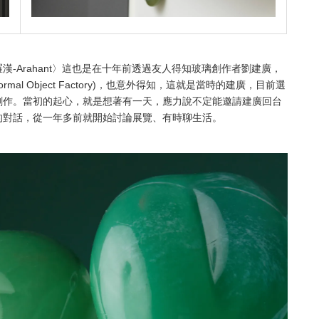
-Arahant〉這也是在十年前透過友人得知玻璃創作者劉建廣，
al Object Factory)，也意外得知，這就是當時的建廣，目前選
生活及創作。當初的起心，就是想著有一天，應力說不定能邀請建廣回台
的對話，從一年多前就開始討論展覽、有時聊生活。