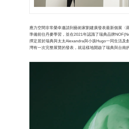
應力空間非常榮幸邀請到藝術家劉建廣發表最新個展〈羅漢
準備前往丹麥學習，並在2021年認識了瑞典品牌NOF(Norm
擇定居於瑞典與太太Alexandra與小孩Hugo一同
灣有一次完整展覽的發表，就這樣地開啟了瑞典與台南