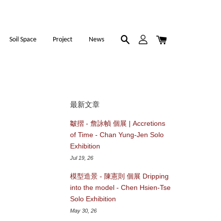
Soil Space
Project
News
最新文章
皺摺 - 詹詠幀 個展 | Accretions
of Time - Chan Yung-Jen Solo
Exhibition
Jul 19, 26
模型造景 - 陳憲則 個展 Dripping
into the model - Chen Hsien-Tse
Solo Exhibition
May 30, 26