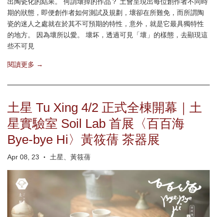
出陶瓷化的結果。 何謂壞掉的作品？ 土會呈現出每位創作者不同時
期的狀態，即便創作者如何測試及規劃，壞卻在所難免，而所謂陶
瓷的迷人之處就在於其不可預期的特性，意外，就是它最具獨特性
的地方。 因為壞所以愛。 壞坏，透過可見「壞」的樣態，去顯現這
些不可見
閱讀更多 →
土星 Tu Xing 4/2 正式全棟開幕｜土
星實驗室 Soil Lab 首展〈百百海
Bye-bye Hi〉黃筱蒨 茶器展
Apr 08, 23
土星、黃筱蒨
•