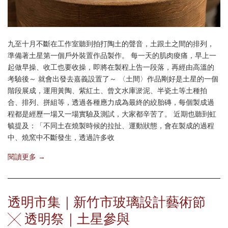
九至十月不斷在工作室聽到拍打陶土的聲音，土跟土之間的排列，
準備著土星第一個戶外裝置作品製作。 每一天的肌肉痠痛，早上一
起做早操、收工也要收操，即將在製程上告一段落，再經由高溫的
考驗後～ 就會出發去嘉義設置了～ 〈土間〉作品剛好是土星的一個
階段展成，運用黃陶、紫紅土、曾文水庫淤泥、半瓷土等土種拍
合、排列、拼組等，透過各種應力成為最終的絞胎磚，每個製成過
程都是經歷一場又一場實驗及測試，大家都辛苦了。 近期也聽到虹
毓提及：「不同土在燒製時候的拉扯、運動狀態，會在製成的過程
中、燒窯中不斷發生，透過許多收
閱讀更多 →
透明市集｜新竹市玻璃設計藝術節
╳ 透明祭｜土星參與