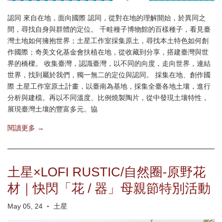
認同 來自在地，面向國際 認同，從對在地的理解開始，於異同之
間，尋找自身與群體的定位。 千畦種子博物館的百樣種子，看見臺
灣土地如何擁抱世界；土星工作室採集原土，尋找本土特色如何創
作國際；奇美文化基金會扶植在地，從收藏到分享，搭建臺灣與世
界的橋樑。 收集臺灣，認識臺灣，以不同的向度，走向世界，連結
世界，找到屬於我們，獨一無二的定位與認同。 採集在地、創作國
際 土星工作室原土計畫，以臺南為基地，採集全臺各地土壤，進行
分析與建檔。再以不同溫度、比例燒製陶片，從中發現土壤特性，
展現臺灣土壤的豐富多元。協
閱讀更多 →
土星×LOFI RUSTIC/自然圈-原野花
材｜快閃「花 / 器」母親節特別活動
May 05, 24
土星
•