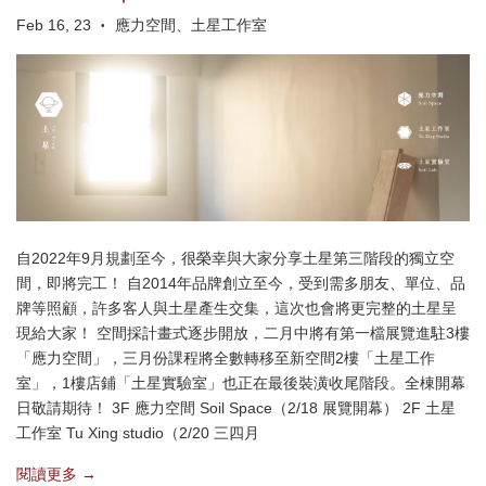
Feb 16, 23
應力空間、土星工作室
•
自2022年9月規劃至今，很榮幸與大家分享土星第三階段的獨立空
間，即將完工！ 自2014年品牌創立至今，受到需多朋友、單位、品
牌等照顧，許多客人與土星產生交集，這次也會將更完整的土星呈
現給大家！ 空間採計畫式逐步開放，二月中將有第一檔展覽進駐3樓
「應力空間」，三月份課程將全數轉移至新空間2樓「土星工作
室」，1樓店鋪「土星實驗室」也正在最後裝潢收尾階段。全棟開幕
日敬請期待！ 3F 應力空間 Soil Space（2/18 展覽開幕） 2F 土星
工作室 Tu Xing studio（2/20 三四月
閱讀更多 →