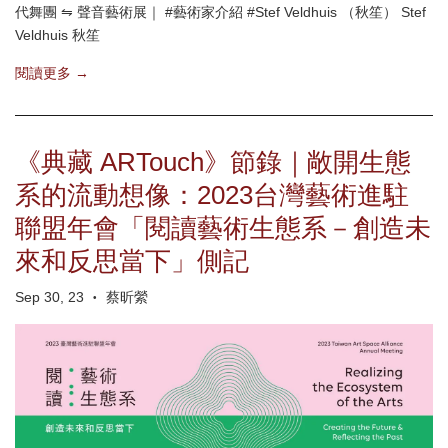
代舞團 ⇋ 聲音藝術展｜ #藝術家介紹 #Stef Veldhuis （秋笙） Stef
Veldhuis 秋笙
閱讀更多 →
《典藏 ARTouch》節錄｜敞開生態
系的流動想像：2023台灣藝術進駐
聯盟年會「閱讀藝術生態系－創造未
來和反思當下」側記
Sep 30, 23
蔡昕縈
•