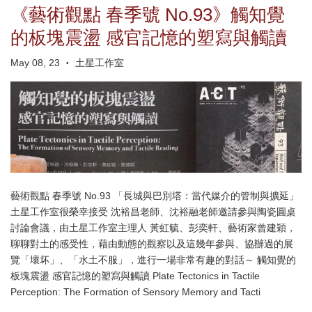
《藝術觀點 春季號 No.93》觸知覺
的板塊震盪 感官記憶的塑寫與觸讀
May 08, 23
土星工作室
•
藝術觀點 春季號 No.93 「長城與巴別塔：當代媒介的管制與擴延」
土星工作室很榮幸接受 沈裕昌老師、沈裕融老師邀請參與陶瓷圓桌
討論會議，由土星工作室主理人 黃虹毓、彭奕軒、藝術家曾建穎，
聊聊對土的感受性，藉由動態的觀察以及這幾年參與、協辦過的展
覽「壞坏」、「水土不服」，進行一場非常有趣的對話～ 觸知覺的
板塊震盪 感官記憶的塑寫與觸讀 Plate Tectonics in Tactile
Perception: The Formation of Sensory Memory and Tacti