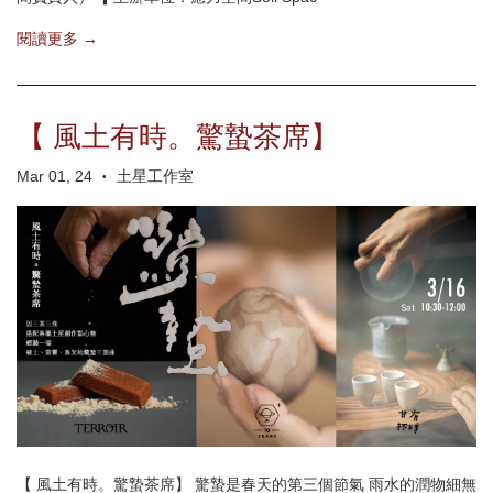
閱讀更多 →
【 風土有時。驚蟄茶席】
Mar 01, 24
土星工作室
•
【 風土有時。驚蟄茶席】 驚蟄是春天的第三個節氣 雨水的潤物細無