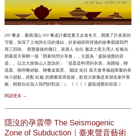
///// 餐桌．臺南淺山 ///// 餐桌計畫從夏天走進冬天，開展了許多新的
可能，加深了土地與生活的連結，好多細節與背後的故事都讓我們
再三回味。 展覽最後的幾日，策展人 佑任 邀請土星主理人 虹毓在
閉幕當天舉辦一場「閉幕快閃分享會」，主題為「盛裝感覺的容
器」。以北大路魯山人曾說的：「器皿是料理的衣裳」為開端，聊
器皿、聊用餐經驗、聊餐桌風景。 聽說 佑任 當天會準備超限量的美
味小甜點，搭配 虹毓 的療癒茶席迎接，歡迎大家像是來朋友家作客
般，輕鬆自在加入我們的對談：） 《《《《 盛裝感覺的容器 》
閱讀更多 →
隱沒的孕震帶 The Seismogenic
Zone of Subduction｜臺東聲音藝術