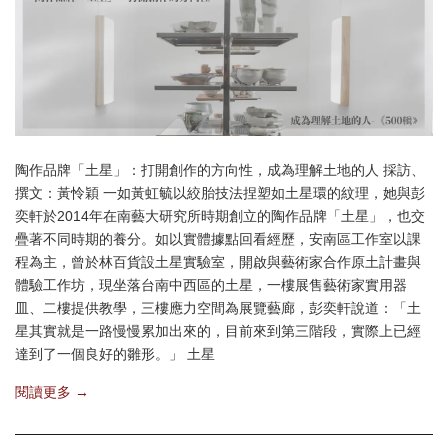
陶作品牌「土星」：打開創作的方向性，成為理解土地的人 採訪、
撰文：黃怜穎 一如黃虹毓以絞胎技法捏塑如土星環的紋理，她與彭
奕軒於2014年在南藝大研究所時期創立的陶作品牌「土星」，也交
疊著不同時期的養分。如以實體據點回看經歷，安南區工作室以課
程為主，曾於林百貨設土星實驗室，開啟與藝術家合作原土計畫與
體驗工作坊，現坐落台南中西區的土星，一樓展售藝術家實用器
皿、二樓提供教學，三樓應力空間為展覽藝廊，彭奕軒說道：「土
星其實就是一路慢慢累加出來的，目前來到第三階段，實際上已經
達到了一個良好的雛形。」 土星
閱讀更多 →