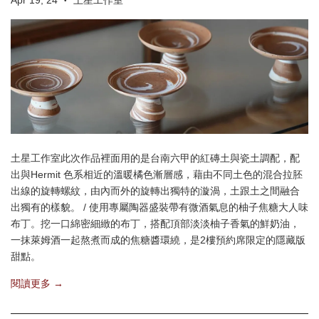
Apr 19, 24
土星工作室
•
土星工作室此次作品裡面用的是台南六甲的紅磚土與瓷土調配，配
出與Hermit 色系相近的溫暖橘色漸層感，藉由不同土色的混合拉胚
出線的旋轉螺紋，由內而外的旋轉出獨特的漩渦，土跟土之間融合
出獨有的樣貌。 / 使用專屬陶器盛裝帶有微酒氣息的柚子焦糖大人味
布丁。挖一口綿密細緻的布丁，搭配頂部淡淡柚子香氣的鮮奶油，
一抹萊姆酒一起熬煮而成的焦糖醬環繞，是2樓預約席限定的隱藏版
甜點。
閱讀更多 →