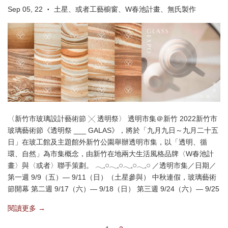
Sep 05, 22
土星、或者工藝櫥窗、W春池計畫、無氏製作
•
〈新竹市玻璃設計藝術節 ╳ 透明祭〉 透明市集＠新竹 2022新竹市
玻璃藝術節《透明祭 ___ GALAS》，將於「九月九日～九月二十五
日」在玻工館及主題館外新竹公園舉辦透明市集，以「透明、循
環、自然」為市集概念，由新竹在地兩大生活風格品牌〈W春池計
畫〉與〈或者〉聯手策劃。 𓂃𓈒𓏸𓂃𓈒𓏸𓂃𓈒𓏸𓂃𓈒𓏸 ／透明市集／日期／
第一週 9/9（五）— 9/11（日）（土星參與） 中秋連假，玻璃藝術
節開幕 第二週 9/17（六）— 9/18（日） 第三週 9/24（六）— 9/25
閱讀更多 →