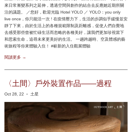
來日常漸變系列之延伸，透過空間與創作的結合去反應她近期所關
注的議題。 ／您好，歡迎光臨 Hotel YOLO ／ YOLO：you only
live once，你只能活一次 ! 在疫情壓力下，生活的步調似乎緩慢並安
靜了下來，由於生活上的各種規範限制及距離感，促使人們自覺地
去感受那些曾被忙碌生活而忽略的各種美好，讓我們更加珍視當下
和思索生命，追尋未來更美好的生活。 一趟跨越時、空及體感的藝
術旅程等你來體驗入住！ #嶄新的入住觀展體驗
閱讀更多 →
〈土間〉戶外裝置作品——過程
Oct 28, 22
土星
•