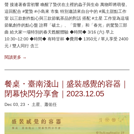
聲 接連著春雷初響 喚醒了蟄伏在土裡的蟲子與生命 萬物即將萌發。
這回配合 #驚蟄 #小島來 市集 特別邀請來自台中的 #風土甜點工作
室 以三款創作點心與三款節氣茶品的對話 搭配 #土星 工作室為這場
節氣創作的點心盤 詮釋「破土」、「雷響」和「春光」的驚蟄三部
曲 給大家一場特別的春天甦醒體驗 ◆時間◆ 3/16 (六) 早上
10:30~12:00 ◆時間◆ 有時甘杯 ◆費用◆ 1350元 / 單人享受 2400
元 / 雙人同行 含三
閱讀更多 →
餐桌・臺南淺山｜盛裝感覺的容器｜
閉幕快閃分享會｜2023.12.05
Dec 03, 23
土星、蕭佑任
•