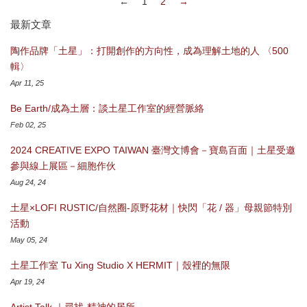
←
1
2
→
最新文章
陶作品牌「土星」：打開創作的方向性，成為理解土地的人 〈500
輯〉
Apr 11, 25
Be Earth/成為土層：談土星工作室的經營脈絡
Feb 02, 25
2024 CREATIVE EXPO TAIWAN 臺灣文博會－寶島百面｜土星受邀
參與線上展區－細胞作伙
Aug 24, 24
土星×LOFI RUSTIC/自然圈-原野花材｜快閃「花 / 器」母親節特別
活動
May 05, 24
土星工作室 Tu Xing Studio X HERMIT｜殼裡的無限
Apr 19, 24