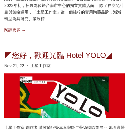
2023年初，拓展為位於台南市中心的獨立實體店面。 除了在空間計
畫與策略運用，「土星工作室」從一個純粹的實用陶藝品牌，漸漸
轉型為具研究、策展精
閱讀更多 →
◤您好，歡迎光臨 Hotel YOLO◢
Nov 21, 22
土星工作室
•
土星工作室 創作者 黃虹毓很榮幸參與駁二藝術特區策展～ 她將會帶