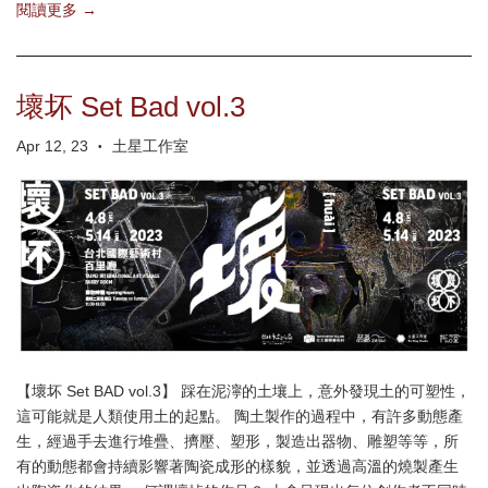
閱讀更多 →
壞坏 Set Bad vol.3
Apr 12, 23
土星工作室
•
【壞坏 Set BAD vol.3】 踩在泥濘的土壤上，意外發現土的可塑性，
這可能就是人類使用土的起點。 陶土製作的過程中，有許多動態產
生，經過手去進行堆疊、擠壓、塑形，製造出器物、雕塑等等，所
有的動態都會持續影響著陶瓷成形的樣貌，並透過高溫的燒製產生