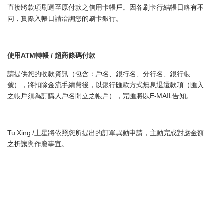
直接將款項刷退至原付款之信用卡帳戶。因各刷卡行結帳日略有不
同，實際入帳日請洽詢您的刷卡銀行。
使用ATM轉帳 / 超商條碼付款
請提供您的收款資訊（包含：戶名、銀行名、分行名、銀行帳
號），將扣除金流手續費後，以銀行匯款方式無息退還款項（匯入
之帳戶須為訂購人戶名開立之帳戶），完匯將以E-MAIL告知。
Tu Xing /土星將依照您所提出的訂單異動申請，主動完成對應金額
之折讓與作廢事宜。
＿＿＿＿＿＿＿＿＿＿＿＿＿＿＿＿＿＿