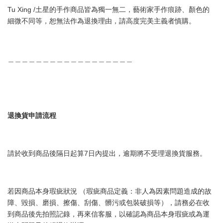
Tu Xing /土星的手作商品皆為獨一無二，藝術家手作痕跡、顏色的
細微不同等，恕無法作為退換理由，請高度完美主義者慎購。
＿＿＿＿＿＿＿＿＿＿＿＿＿＿＿＿＿＿
退換貨申請流程
請於收到商品後隔日起算7日內提出，逾期將不受理退換貨服務。
若因商品本身瑕疵狀況 （瑕疵商品定義：非人為因素問題造成的故
障、毀損、磨損、擦傷、刮傷、髒污或包裝破損等），請務必在收
到商品後先拍照記錄，再來信客服，以確認為商品本身瑕疵或為運