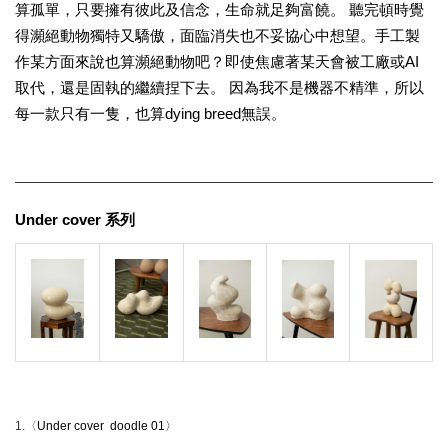
算孤單，只要擁有彼此及信念，生命就足夠富饒。 聽完頓時覺
得瀕絕動物獨特又驕傲，面臨消失也不妥協心中想望。手工製
作某方面來說也算瀕絕動物吧？即使焦慮著某天會被工廠或AI
取代，還是固執的繼續捏下去。 因為我不是機器不精準，所以
每一款只有一隻，也算dying breed無誤。
Under cover 系列
1.〈
Under cover  doodle 01〉