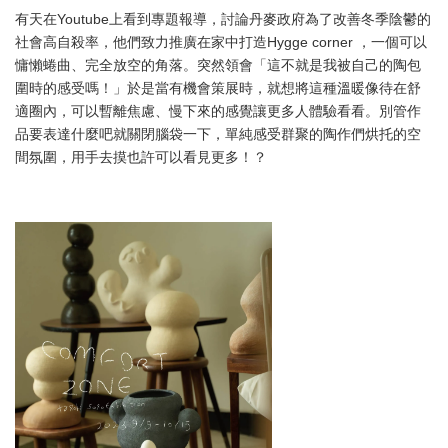
有天在Youtube上看到專題報導，討論丹麥政府為了改善冬季陰鬱的
社會高自殺率，他們致力推廣在家中打造Hygge corner ，一個可以
慵懶蜷曲、完全放空的角落。突然領會「這不就是我被自己的陶包
圍時的感受嗎！」於是當有機會策展時，就想將這種溫暖像待在舒
適圈內，可以暫離焦慮、慢下來的感覺讓更多人體驗看看。別管作
品要表達什麼吧就關閉腦袋一下，單純感受群聚的陶作們烘托的空
間氛圍，用手去摸也許可以看見更多！？