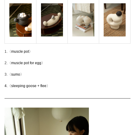
1.〈
muscle pot〉
2.〈
muscle pot for egg〉
3.〈
sumo〉
4.〈sleeping goose + flee〉