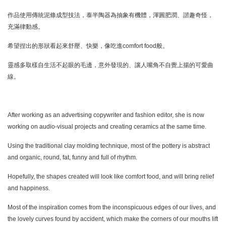
作品使用傳統泥條成型技法，泰半陶器為抽象有機體，渾圓肥潤、諧趣奇怪，
充滿律動感。
希望捏出的形狀看起來舒壓、快樂，像吃進comfort food般。
靈感多取樣自生活不起眼的毛邊，意外發現的、讓人嘴角不自覺上揚的可愛曲
線。
After working as an advertising copywriter and fashion editor, she is now
working on audio-visual projects and creating ceramics at the same time.
Using the traditional clay molding technique, most of the pottery is abstract
and organic, round, fat, funny and full of rhythm.
Hopefully, the shapes created will look like comfort food, and will bring relief
and happiness.
Most of the inspiration comes from the inconspicuous edges of our lives, and
the lovely curves found by accident, which make the corners of our mouths lift