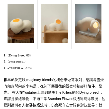
1.〈
Dying Breed 03
〉
2.〈
Dying Breed 01〉
3.〈
Dying Breed 02
〉左至右
很早就決定以imaginary friends的概念來做這系列，想讓每盞燈
有如房間內的小精靈，在卸下塵擾後的親密時刻靜靜陪伴、發
光。 有天在Youtuber上聽到愛團The Killers的歌Dying breed ，
直譯是瀕絕動物，不過主唱Brandon Flower卻把詞寫得浪漫，他
提到當所有人都妥協逐流時，仍會死守在旁陪你對抗世界；就