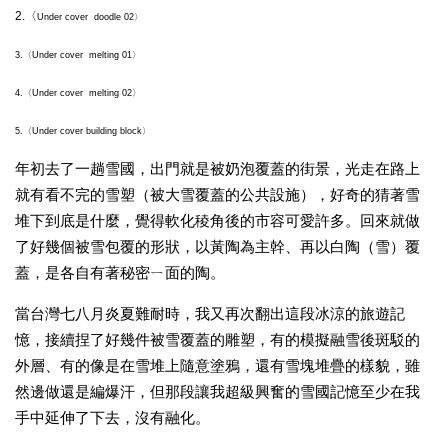
2.〈
Under cover  doodle 02〉
3.〈Under cover  melting 01〉
4.〈Under cover  melting 02〉
5.〈Under cover building block〉
年初去了一趟雪國，出門就是被奶泡覆蓋的街景，光走在路上
就有看不完的雪塑（被大雪覆蓋的公共設施），好奇的猜著雪
堆下到底是什麼，覺得軟化稜角後的市容可愛許多。回來就做
了好幾個被雪包覆的形狀，以黃陶為主幹、再以白陶（雪）覆
蓋，是各自有著秘密ㄧ面的陶
。
當台灣七八月炎夏難耐時，我又再次翻出這段冰涼的旅遊記
憶，接續捏了好幾件被雪覆蓋的雕塑，有的模擬融雪後斑駁的
外層、有的像是在雪堆上隨意塗鴉，還有雪塊堆疊的樣貌，雖
然邊做還是編爆汗，但那段讓我超級興奮的雪國記憶至少在我
手中延伸了下去，沒有融化。