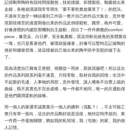
記得剛學陶時有段時間很難熬，技術撞牆、坏體裂痕、釉藥燒出來
走鐘，各種崩潰讓我常常萌生「要不要乾脆放棄算了！」的想法。
不過有天放空一轉頭看到工作區一整片自己的作品大集合，意外發
現那段痛苦的過渡期做出來的作品反倒很鬆軟、圓滑，格外可愛。
好像身體的內建防禦機制自主啟動，捏出了一件件療癒的comfort
piece，像雲朵、白日夢、安全氣囊般，當這些軟化稜角的形體聚在
一塊，光只是看著他們、被環繞簇擁著，好像可以暫時忘記做陶的
挫折和腰痠背痛，就這樣被自己做出來的陶半哄半安慰的做下去
了。
因為清楚自己雜食又善變、很難從一而終，那就屈服吧！所以這次
的作品系列跟系列毫不連貫、片段零散，取材自我的回憶：生活中
不起眼的毛邊、人事物的局部，意外發現、讓人嘴角不自覺上揚的
曲線，既不真實也不完全虛構，每一件都不相同，唯一的共通點僅
是他們圓潤柔軟的線條。
而一個人的家通常誠實展示一個人的總和（混亂？），不太可能工
整只有單一面向，這次的作品剛好就是這樣，無特定時序規則、東
一件西一件毫無關聯，猶如我的私領域，我（屯物）的家、我的個
人記憶。