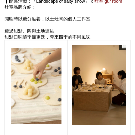
▎開幕活動：「
Landscape of salty snow」
 x 
灶室 gur room
灶室品牌介紹：
閒暇時以糖分滋養，以土灶陶的個人工作室

透過甜點、陶與土地連結

甜點口味隨季節更迭，帶來四季的不同風味