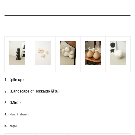
1.〈
pile up〉
2.〈
Landscape of Hokkaido 壁飾〉
3.〈
Miró 〉
4.〈
Hang in there!〉
5.〈
coga〉