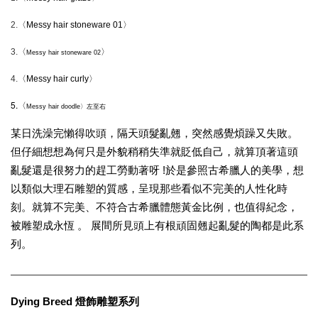
〈
〉
2.
Messy hair stoneware 01
〈
〉
3.
Messy hair stoneware 02
〈
〉
4.
Messy hair curly
5.〈
Messy hair doodle〉
左至右
某日洗澡完懶得吹頭，隔天頭髮亂翹，突然感覺煩躁又失敗。
但仔細想想為何只是外貌稍稍失準就貶低自己，就算頂著這頭
亂髮還是很努力的趕工勞動著呀 !於是參照古希臘人的美學，想
以類似大理石雕塑的質感，呈現那些看似不完美的人性化時
刻。就算不完美、不符合古希臘體態黃金比例，也值得紀念，
被雕塑成永恆 。 展間所見頭上有根頑固翹起亂髮的陶都是此系
列。
Dying Breed 燈飾雕塑系列