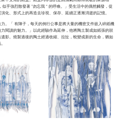
似乎強烈散發著 ”勿忘我 “ 的呼喚。」受生活中的偶然觸發，促
質演化、形式上的再造去珍視、保存、延續正逐漸消逝的記憶。
力。「 有陣子，每天的例行公事是將大量的機密文件嵌入碎紙機
無力閱讀的魅力。」以此經驗作為延伸，他將陶土製成如紙張的狀
族遺影。燒製過後的陶土經過收縮、拉扯，蛻變成新的生命，猶如
品。