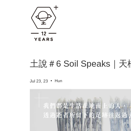
土說＃6 Soil Speak
•
Hun
Jul 23, 23