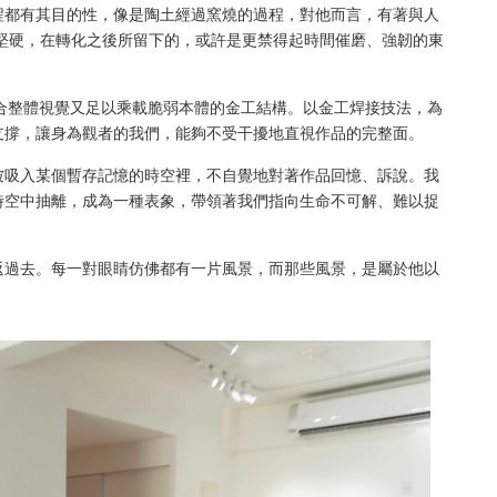
程都有其目的性，像是陶土經過窯燒的過程，對他而言，有著與人
變得堅硬，在轉化之後所留下的，或許是更禁得起時間催磨、強韌的東
合整體視覺又足以乘載脆弱本體的金工結構。以金工焊接技法，為
支撐，讓身為觀者的我們，能夠不受干擾地直視作品的完整面。
被吸入某個暫存記憶的時空裡，不自覺地對著作品回憶、訴說。我
時空中抽離，成為一種表象，帶領著我們指向生命不可解、難以捉
返過去。每一對眼睛仿佛都有一片風景，而那些風景，是屬於他以