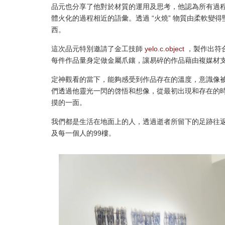
品元也分享了他對於材質的運用及思考，他認為所有過
體火化的過程相近的語彙。透過 “火燒” 物質由柔軟
西。
這次品元特別邀請了金工技師
yelo.c.object
，製作出符
每件作品量身定做金屬爪鑲，讓易碎的作品藉由複媒材
定神觀看的當下，能夠感受到作品存在的溫度，意識像
們透過他靈光一閃的啓悟和想像，從最初出現和存在的
摸的一面。
我們都是生活在地面上的人，透過逝者所留下的足跡往
及每一個人的99樓。