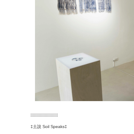
⁝⁝⁝⁝⁝⁝⁝⁝⁝⁝⁝⁝⁝⁝⁝⁝⁝⁝⁝⁝⁝⁝⁝
‡土說 Soil Speaks‡