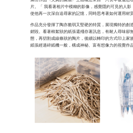
片。「 我看著相片中模糊的影像，感覺隱約可見的人影，
使他再一次深自追尋家的記憶，同時思考著如何運用材
作品充分發揮了陶亦脆弱又堅硬的特質，展現獨特的創造
銷毀。看著棉絮狀的紙張還殘存著訊息，有耐人尋味卻
態，再切割成線條狀的陶片，後續以轉印的方式印上家
紙張經過碎紙機一般，構成神秘、富有想像力的視覺作