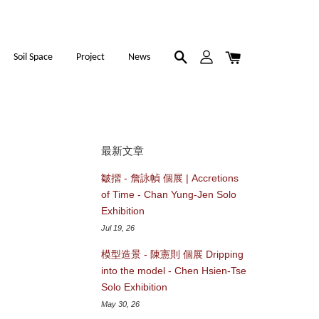
Soil Space
Project
News
最新文章
皺摺 - 詹詠幀 個展 | Accretions
of Time - Chan Yung-Jen Solo
Exhibition
Jul 19, 26
模型造景 - 陳憲則 個展 Dripping
into the model - Chen Hsien-Tse
Solo Exhibition
May 30, 26