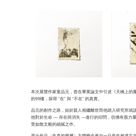
本次展覽作家童品元，曾在畢業論文中引述《天橋上的
的99樓，探尋 “在” 與 “不在” 的真實。
品元的創作之路，始於親人相繼離世而他踏入研究所就
他對於生命 — 存在與消失 —進行的叩問，彷彿有股
受如散文般的細膩之作。
展出作品〈失真的圖層〉主體概念來自一只長年被遺忘