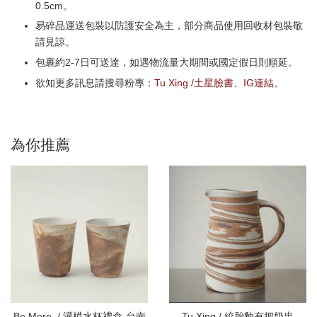
0.5cm。
易碎品運送包裝以防護安全為主，部分商品使用回收材包裝敬
請見諒。
包裹約2-7日可送達，如遇物流量大期間或國定假日則順延。
欲知更多訊息請搜尋粉專：
Tu Xing /土星臉書
、
IG連結
。
為你推薦
Be More. / 灌模水杯禮盒-台南
Tu Xing / 絞胎釉有把奶盅