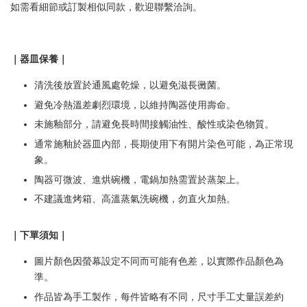
如需看細節或訂製相似同款，歡迎聯繫洽詢。
｜器皿保養｜
清洗後放置於通風處乾燥，以避免滋長黴菌。
避免冷熱溫差劇烈環境，以維持陶器使用壽命。
未施釉部分，請避免長時間接觸油性、酸性或染色物質。
通常施釉於器皿內部，長期使用下有開片染色可能，為正常現
象。
陶器可微波、進烘碗機，電鍋加熱需置於蒸架上。
不建議進烤箱、高溫蒸氣洗碗機，勿直火加熱。
｜下單須知｜
圖片顏色因螢幕設定不同而可能有色差，以實際作品顏色為
準。
作品皆為手工製作，每件皆略有不同，尺寸手工丈量誤差約