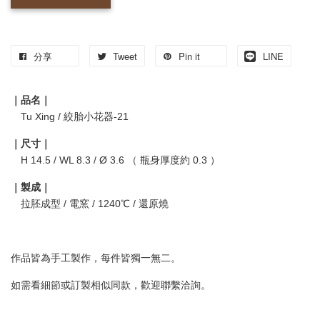
分享
Tweet
Pin it
LINE
｜品名｜
Tu Xing / 絞胎小花器-21
｜尺寸｜
H 14.5 / WL 8.3 / Ø 3.6 （ 瓶身厚度約 0.3 ）
｜製成｜
拉胚成型 / 電窯 / 1240℃ / 還原燒
作品皆為手工製作，每件皆獨一無二。
如需看細節或訂製相似同款，歡迎聯繫洽詢。