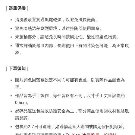
｜器皿保養｜
清洗後放置於通風處乾燥，以避免滋長黴菌。
避免冷熱溫差劇烈環境，以維持陶器使用壽命。
未施釉部分，請避免長時間接觸油性、酸性或染色物質。
通常施釉於器皿內部，長期使用下有開片染色可能，為正常現
象。
｜下單須知｜
圖片顏色因螢幕設定不同而可能有色差，以實際作品顏色為
準。
作品皆為手工製作，每件皆略有不同，尺寸手工丈量誤差約
0.5cm。
易碎品運送包裝以防護安全為主，部分商品使用回收材包裝敬
請見諒。
包裹約2-7日可送達，如遇物流量大期間或國定假日則順延。