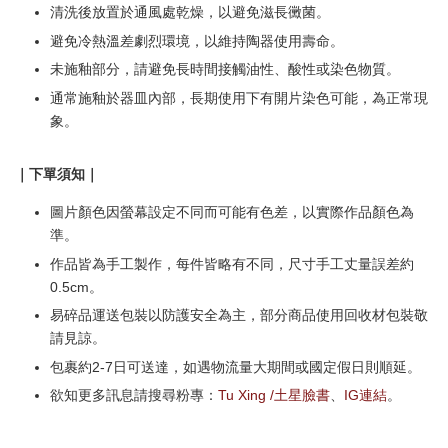
清洗後放置於通風處乾燥，以避免滋長黴菌。
避免冷熱溫差劇烈環境，以維持陶器使用壽命。
未施釉部分，請避免長時間接觸油性、酸性或染色物質。
通常施釉於器皿內部，長期使用下有開片染色可能，為正常現
象。
｜下單須知｜
圖片顏色因螢幕設定不同而可能有色差，以實際作品顏色為
準。
作品皆為手工製作，每件皆略有不同，尺寸手工丈量誤差約
0.5cm。
易碎品運送包裝以防護安全為主，部分商品使用回收材包裝敬
請見諒。
包裹約2-7日可送達，如遇物流量大期間或國定假日則順延。
欲知更多訊息請搜尋粉專：
Tu Xing /土星臉書
、
IG連結
。