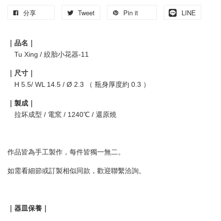
分享
Tweet
Pin it
LINE
｜品名｜
Tu Xing / 絞胎小花器-11
｜尺寸｜
H 5.5/ WL 14.5 / Ø 2.3 （ 瓶身厚度約 0.3 ）
｜製成｜
拉坏成型 / 電窯 / 1240℃ / 還原燒
作品皆為手工製作，每件皆獨一無二。
如需看細節或訂製相似同款，歡迎聯繫洽詢。
｜器皿保養｜