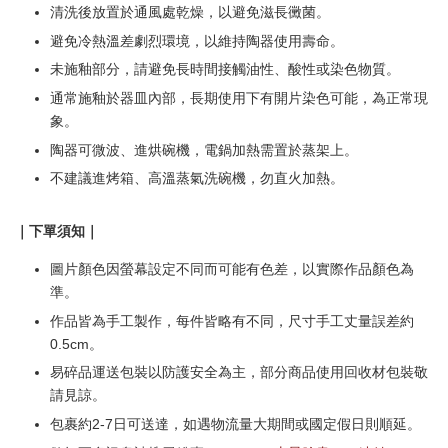
清洗後放置於通風處乾燥，以避免滋長黴菌。
避免冷熱溫差劇烈環境，以維持陶器使用壽命。
未施釉部分，請避免長時間接觸油性、酸性或染色物質。
通常施釉於器皿內部，長期使用下有開片染色可能，為正常現
象。
陶器可微波、進烘碗機，電鍋加熱需置於蒸架上。
不建議進烤箱、高溫蒸氣洗碗機，勿直火加熱。
｜下單須知｜
圖片顏色因螢幕設定不同而可能有色差，以實際作品顏色為
準。
作品皆為手工製作，每件皆略有不同，尺寸手工丈量誤差約
0.5cm。
易碎品運送包裝以防護安全為主，部分商品使用回收材包裝敬
請見諒。
包裹約2-7日可送達，如遇物流量大期間或國定假日則順延。