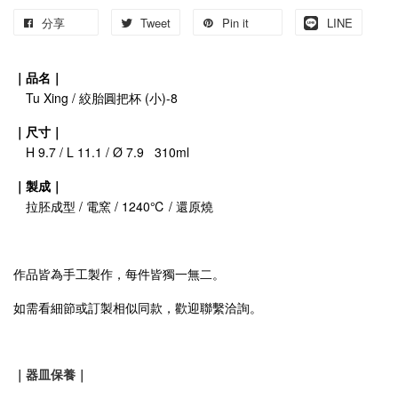
分享
Tweet
Pin it
LINE
｜品名｜
Tu Xing / 絞胎圓把杯 (小)-8
｜尺寸｜
H 9.7 / L 11.1 / Ø 7.9 310ml
｜製成｜
拉胚成型 / 電窯 / 1240℃ / 還原燒
作品皆為手工製作，每件皆獨一無二。
如需看細節或訂製相似同款，歡迎聯繫洽詢。
｜器皿保養｜