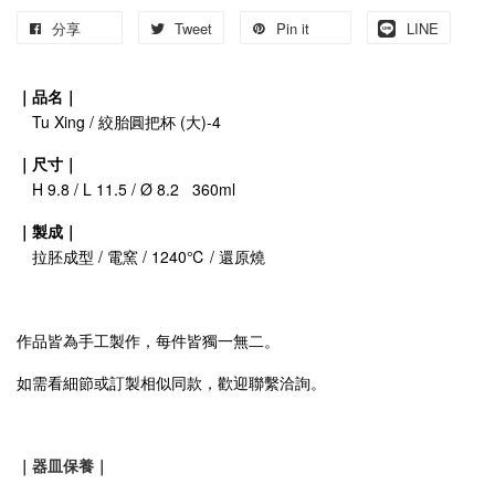
分享
Tweet
Pin it
LINE
｜品名｜
Tu Xing / 絞胎圓把杯 (大)-4
｜尺寸｜
H 9.8 / L 11.5 / Ø 8.2 360ml
｜製成｜
拉胚成型 / 電窯 / 1240℃ / 還原燒
作品皆為手工製作，每件皆獨一無二。
如需看細節或訂製相似同款，歡迎聯繫洽詢。
｜器皿保養｜