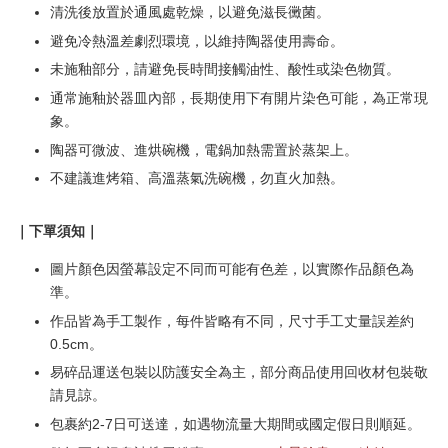
清洗後放置於通風處乾燥，以避免滋長黴菌。
避免冷熱溫差劇烈環境，以維持陶器使用壽命。
未施釉部分，請避免長時間接觸油性、酸性或染色物質。
通常施釉於器皿內部，長期使用下有開片染色可能，為正常現
象。
陶器可微波、進烘碗機，電鍋加熱需置於蒸架上。
不建議進烤箱、高溫蒸氣洗碗機，勿直火加熱。
｜下單須知｜
圖片顏色因螢幕設定不同而可能有色差，以實際作品顏色為
準。
作品皆為手工製作，每件皆略有不同，尺寸手工丈量誤差約
0.5cm。
易碎品運送包裝以防護安全為主，部分商品使用回收材包裝敬
請見諒。
包裹約2-7日可送達，如遇物流量大期間或國定假日則順延。