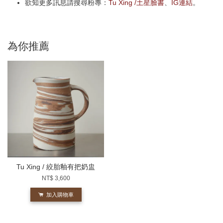
欲知更多訊息請搜尋粉專：
Tu Xing /土星臉書
、
IG連結
。
為你推薦
Tu Xing / 絞胎釉有把奶盅
NT$ 3,600
加入購物車