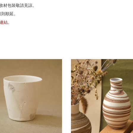
收材包裝敬請見諒。
日則順延。
G連結
。