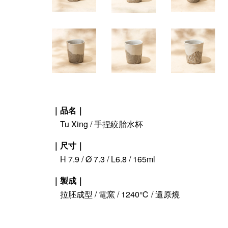
｜品名｜
Tu Xing / 手捏絞胎水杯
｜尺寸｜
H 7.9 / Ø 7.3 / L6.8 / 165ml
｜製成｜
拉胚成型 / 電窯 / 1240℃ / 還原燒