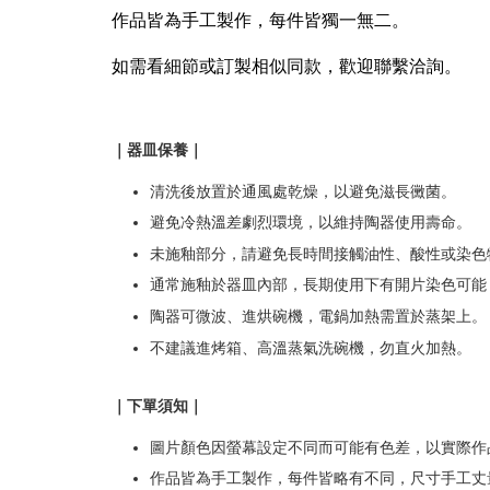
作品皆為手工製作，每件皆獨一無二。
如需看細節或訂製相似同款，歡迎聯繫洽詢。
｜器皿保養｜
清洗後放置於通風處乾燥，以避免滋長黴菌。
避免冷熱溫差劇烈環境，以維持陶器使用壽命。
未施釉部分，請避免長時間接觸油性、酸性或染色
通常施釉於器皿內部，長期使用下有開片染色可能
陶器可微波、進烘碗機，電鍋加熱需置於蒸架上。
不建議進烤箱、高溫蒸氣洗碗機，勿直火加熱。
｜下單須知｜
圖片顏色因螢幕設定不同而可能有色差，以實際作
作品皆為手工製作，每件皆略有不同，尺寸手工丈量