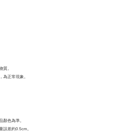
物質。
，為正常現象。
品顏色為準。
誤差約0.5cm。