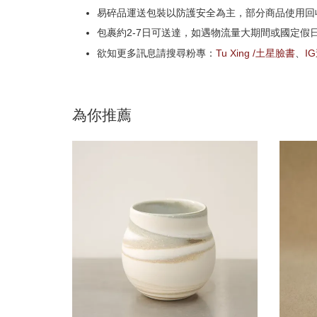
易碎品運送包裝以防護安全為主，部分商品使用回
包裹約2-7日可送達，如遇物流量大期間或國定假
欲知更多訊息請搜尋粉專：
Tu Xing /土星臉書
、
I
為你推薦