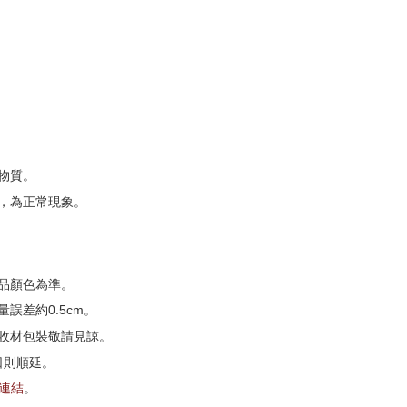
物質。
，為正常現象。
品顏色為準。
誤差約0.5cm。
收材包裝敬請見諒。
日則順延。
G連結
。