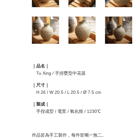
｜品名｜
Tu Xing / 手捏甕型中花器
｜尺寸｜
H 26 / W 20.5 / L 20.5 / Ø 7.5 cm
｜製成｜
手捏成型 / 電窯 / 氧化燒 / 1230℃
作品皆為手工製作，每件皆獨一無二。