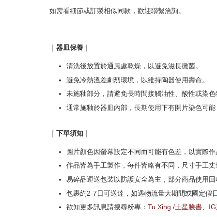
如需看細節或訂製相似同款，歡迎聯繫洽詢。
｜器皿保養｜
清洗後放置於通風處乾燥，以避免滋長黴菌。
避免冷熱溫差劇烈環境，以維持陶器使用壽命。
未施釉部分，請避免長時間接觸油性、酸性或染色
通常施釉於器皿內部，長期使用下有開片染色可能
｜下單須知｜
圖片顏色因螢幕設定不同而可能有色差，以實際作
作品皆為手工製作，每件皆略有不同，尺寸手工丈量
易碎品運送包裝以防護安全為主，部分商品使用回
包裹約2-7日可送達，如遇物流量大期間或國定假
欲知更多訊息請搜尋粉專：
Tu Xing /土星臉書
、
I