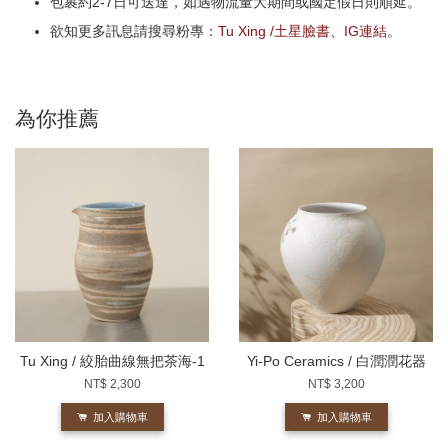
包裹約2-7日可送達，如遇物流量大期間或國定假日則順延。
欲知更多訊息請搜尋粉專：
Tu Xing /土星臉書
、
IG連結
。
為你推薦
Tu Xing / 絞胎曲線無把茶海-1
Yi-Po Ceramics / 白潤潤花器
NT$ 2,300
NT$ 3,200
加入購物車
加入購物車