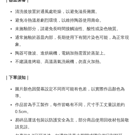
｜器皿保養｜
清洗後放置於通風處乾燥，以避免滋長黴菌。
避免冷熱溫差劇烈環境，以維持陶器使用壽命。
未施釉部分，請避免長時間接觸油性、酸性或染色物質。
通常施釉於器皿內部，長期使用下有開片染色可能，為正常現
象。
陶器可微波、進烘碗機，電鍋加熱需置於蒸架上。
不建議進烤箱、高溫蒸氣洗碗機，勿直火加熱。
｜下單須知｜
圖片顏色因螢幕設定不同而可能有色差，以實際作品顏色為
準。
作品皆為手工製作，每件皆略有不同，尺寸手工丈量誤差約
0.5cm。
易碎品運送包裝以防護安全為主，部分商品使用回收材包裝敬
請見諒。