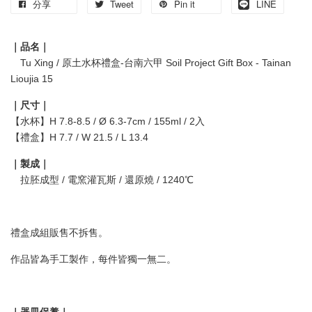
分享
Tweet
Pin it
LINE
｜品名｜
Tu Xing / 原土水杯禮盒-台南六甲 Soil Project Gift Box - Tainan
Lioujia 15
｜尺寸｜
【水杯】H 7.8-8.5 / Ø 6.3-7cm / 155ml / 2入
【禮盒】H 7.7 / W 21.5 / L 13.4
｜製成｜
拉胚成型 / 電窯灌瓦斯 / 還原燒 / 1240℃
禮盒成組販售不拆售。
作品皆為手工製作，每件皆獨一無二。