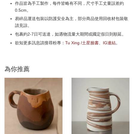
作品皆為手工製作，每件皆略有不同，尺寸手工丈量誤差約
0.5cm。
易碎品運送包裝以防護安全為主，部分商品使用回收材包裝敬
請見諒。
包裹約2-7日可送達，如遇物流量大期間或國定假日則順延。
欲知更多訊息請搜尋粉專：
Tu Xing /土星臉書
、
IG連結
。
為你推薦