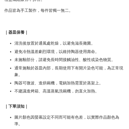
作品皆為手工製作，每件皆獨一無二。
｜器皿保養｜
清洗後放置於通風處乾燥，以避免滋長黴菌。
避免冷熱溫差劇烈環境，以維持陶器使用壽命。
未施釉部分，請避免長時間接觸油性、酸性或染色物質。
通常施釉於器皿內部，長期使用下有開片染色可能，為正常現
象。
陶器可微波、進烘碗機，電鍋加熱需置於蒸架上。
不建議進烤箱、高溫蒸氣洗碗機，勿直火加熱。
｜下單須知｜
圖片顏色因螢幕設定不同而可能有色差，以實際作品顏色為
準。