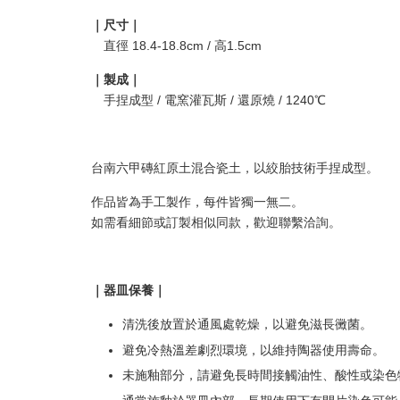
｜尺寸｜
直徑 18.4-18.8cm / 高1.5cm
｜製成｜
手捏成型 / 電窯灌瓦斯 / 還原燒 / 1240℃
台南六甲磚紅原土混合瓷土，以絞胎技術手捏成型。
作品皆為手工製作，每件皆獨一無二。
如需看細節或訂製相似同款，歡迎聯繫洽詢。
｜器皿保養｜
清洗後放置於通風處乾燥，以避免滋長黴菌。
避免冷熱溫差劇烈環境，以維持陶器使用壽命。
未施釉部分，請避免長時間接觸油性、酸性或染色