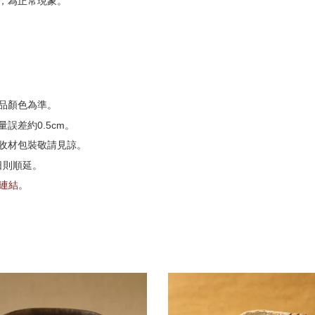
，為正常現象。
品顏色為準。
誤差約0.5cm。
收材包裝敬請見諒。
日則順延。
G連結
。