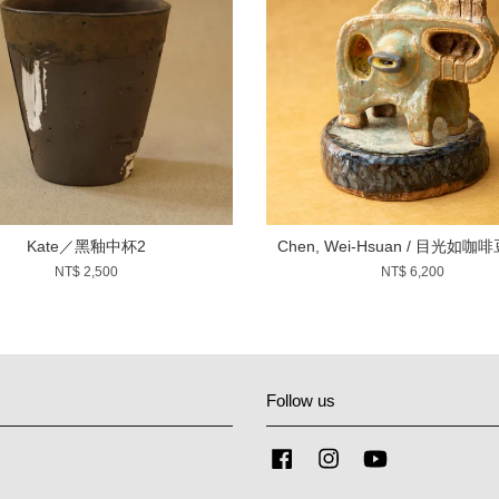
Kate／黑釉中杯2
Chen, Wei-Hsuan / 目光如咖
NT$ 2,500
NT$ 6,200
Follow us
Facebook
Instagram
YouTube