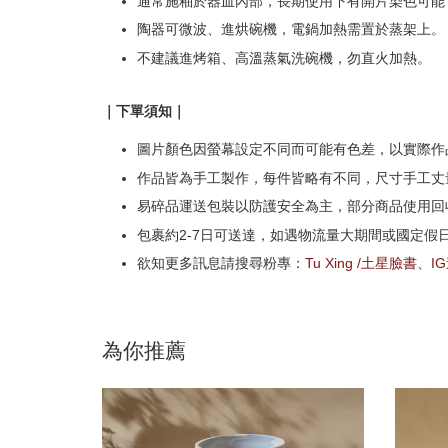
通常施釉於器皿內部，長期使用下有開片染色可能
陶器可微波、進烘碗機，電鍋加熱需置於蒸架上。
不建議進烤箱、高溫蒸氣洗碗機，勿直火加熱。
｜下單須知｜
圖片顏色因螢幕設定不同而可能有色差，以實際作
作品皆為手工製作，每件皆略有不同，尺寸手工丈量
易碎品運送包裝以防護安全為主，部分商品使用回
包裹約2-7日可送達，如遇物流量大期間或國定假
欲知更多訊息請搜尋粉專：
Tu Xing /土星臉書
、
I
為你推薦