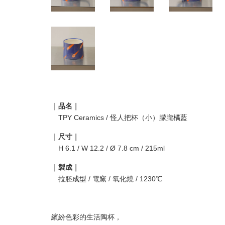
｜品名｜
TPY Ceramics / 怪人把杯（小）朦朧橘藍
｜尺寸｜
H 6.1 / W 12.2 / Ø 7.8 cm / 215ml
｜製成｜
拉胚成型 / 電窯 / 氧化燒 / 1230℃
繽紛色彩的生活陶杯，