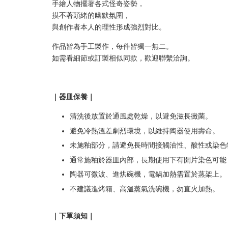
手繪人物擺著各式怪奇姿勢，
摸不著頭緒的幽默氛圍，
與創作者本人的理性形成強烈對比。
作品皆為手工製作，每件皆獨一無二。
如需看細節或訂製相似同款，歡迎聯繫洽詢。
｜器皿保養｜
清洗後放置於通風處乾燥，以避免滋長黴菌。
避免冷熱溫差劇烈環境，以維持陶器使用壽命。
未施釉部分，請避免長時間接觸油性、酸性或染色
通常施釉於器皿內部，長期使用下有開片染色可能
陶器可微波、進烘碗機，電鍋加熱需置於蒸架上。
不建議進烤箱、高溫蒸氣洗碗機，勿直火加熱。
｜下單須知｜