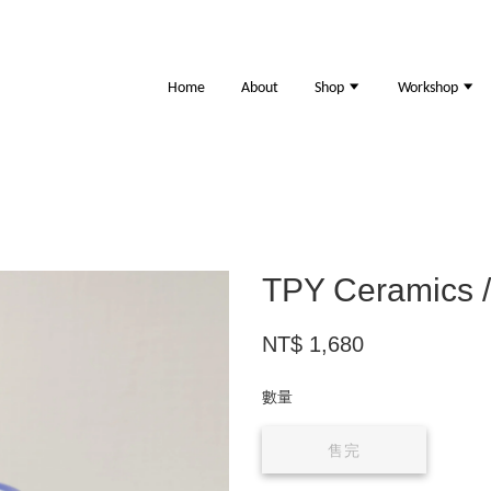
Home
About
Shop
Workshop
TPY Ceram
NT$ 1,680
數量
售完