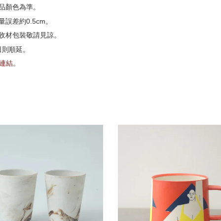
品顏色為準。
誤差約0.5cm。
收材包裝敬請見諒。
日則順延。
G連結
。