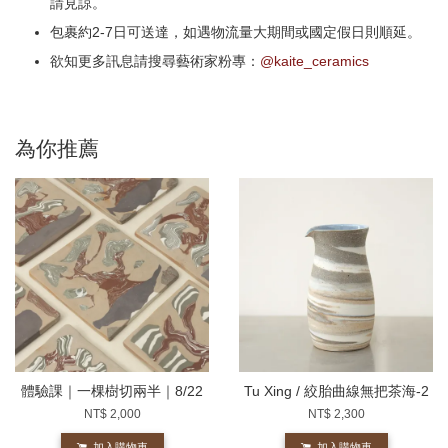
請見諒。
包裹約2-7日可送達，如遇物流量大期間或國定假日則順延。
欲知更多訊息請搜尋藝術家粉專：
@kaite_ceramics
為你推薦
體驗課｜一棵樹切兩半｜8/22
Tu Xing / 絞胎曲線無把茶海-2
NT$ 2,000
NT$ 2,300
加入購物車
加入購物車