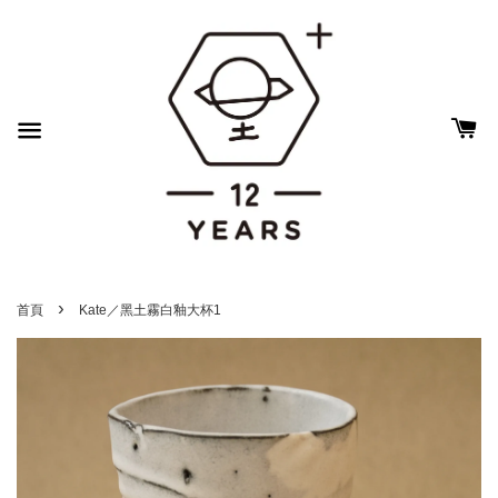
›
首頁
Kate／黑土霧白釉大杯1