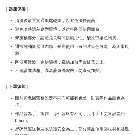
｜器皿保養｜
清洗後放置於通風處乾燥，以避免滋長黴菌。
避免冷熱溫差劇烈環境，以維持陶器使用壽命。
未施釉部分，請避免長時間接觸油性、酸性或染色物質。
通常施釉於器皿內部，長期使用下有開片染色可能，為正常現
象。
陶器可微波、進烘碗機，電鍋加熱需置於蒸架上。
不建議進烤箱、高溫蒸氣洗碗機，勿直火加熱。
｜下單須知｜
圖片顏色因螢幕設定不同而可能有色差，以實際作品顏色為
準。
作品皆為手工製作，每件皆略有不同，尺寸手工丈量誤差約
0.5cm。
易碎品運送包裝以防護安全為主，部分商品使用回收材包裝敬