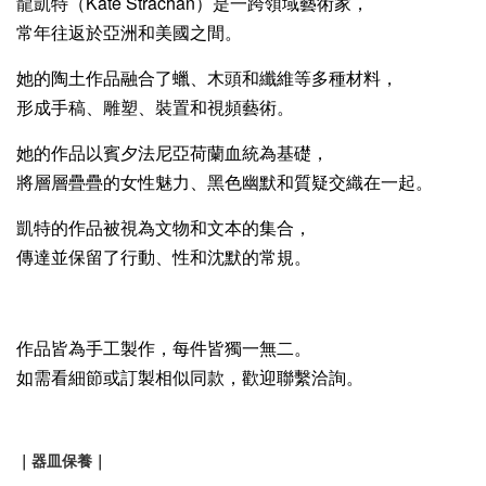
龍凱特（Kate Strachan）是一跨領域藝術家，
常年往返於亞洲和美國之間。
她的陶土作品融合了蠟、木頭和纖維等多種材料，
形成手稿、雕塑、裝置和視頻藝術。
她的作品以賓夕法尼亞荷蘭血統為基礎，
將層層疊疊的女性魅力、黑色幽默和質疑交織在一起。
凱特的作品被視為文物和文本的集合，
傳達並保留了行動、性和沈默的常規。
作品皆為手工製作，每件皆獨一無二。
如需看細節或訂製相似同款，歡迎聯繫洽詢。
｜器皿保養｜