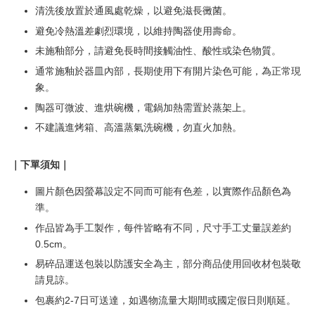
清洗後放置於通風處乾燥，以避免滋長黴菌。
避免冷熱溫差劇烈環境，以維持陶器使用壽命。
未施釉部分，請避免長時間接觸油性、酸性或染色物質。
通常施釉於器皿內部，長期使用下有開片染色可能，為正常現
象。
陶器可微波、進烘碗機，電鍋加熱需置於蒸架上。
不建議進烤箱、高溫蒸氣洗碗機，勿直火加熱。
｜下單須知｜
圖片顏色因螢幕設定不同而可能有色差，以實際作品顏色為
準。
作品皆為手工製作，每件皆略有不同，尺寸手工丈量誤差約
0.5cm。
易碎品運送包裝以防護安全為主，部分商品使用回收材包裝敬
請見諒。
包裹約2-7日可送達，如遇物流量大期間或國定假日則順延。