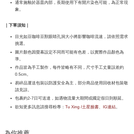
通常施釉於器皿內部，長期使用下有開片染色可能，為正常現
象。
｜下單須知｜
目光如豆咖啡豆獸眼睛孔洞大小將影響咖啡流速，請依照需求
挑選。
圖片顏色因螢幕設定不同而可能有色差，以實際作品顏色為
準。
作品皆為手工製作，每件皆略有不同，尺寸手工丈量誤差約
0.5cm。
易碎品運送包裝以防護安全為主，部分商品使用回收材包裝敬
請見諒。
包裹約2-7日可送達，如遇物流量大期間或國定假日則順延。
欲知更多訊息請搜尋粉專：
Tu Xing /土星臉書
、
IG連結
。
為你推薦