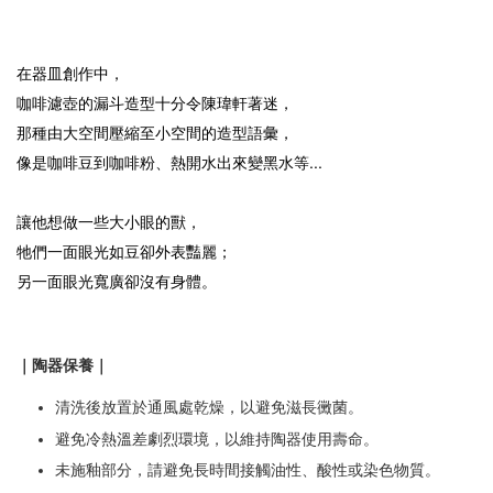
在器皿創作中，
咖啡濾壺的漏斗造型十分令陳瑋軒著迷，
那種由大空間壓縮至小空間的造型語彙，
像是咖啡豆到咖啡粉、熱開水出來變黑水等...
讓他想做一些大小眼的獸，
牠們一面眼光如豆卻外表豔麗；
另一面眼光寬廣卻沒有身體。
｜陶器保養｜
清洗後放置於通風處乾燥，以避免滋長黴菌。
避免冷熱溫差劇烈環境，以維持陶器使用壽命。
未施釉部分，請避免長時間接觸油性、酸性或染色物質。