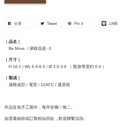
分享
Tweet
Pin it
LINE
｜品名｜
Be More. / 灌模花器 -3
｜尺寸｜
H 16.1 / WL 6.4-6.5 / Ø 3.5-3.6 （ 瓶身厚度約 0.4 ）
｜製成｜
灌模成型 / 電窯 / 1240℃ / 還原燒
作品皆為手工製作，每件皆獨一無二。
如需看細節或訂製相似同款，歡迎聯繫洽詢。