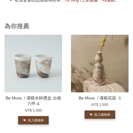
欲知更多訊息請搜尋粉專：
Tu Xing /土星臉書
、
IG連結
。
為你推薦
Be More. / 灌模水杯禮盒-台南
Be More. / 灌模花器 -1
六甲-4
NT$ 1,500
NT$ 1,480
加入購物車
加入購物車