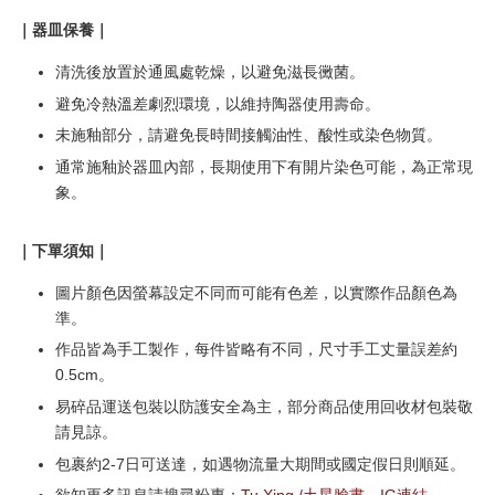
｜器皿保養｜
清洗後放置於通風處乾燥，以避免滋長黴菌。
避免冷熱溫差劇烈環境，以維持陶器使用壽命。
未施釉部分，請避免長時間接觸油性、酸性或染色物質。
通常施釉於器皿內部，長期使用下有開片染色可能，為正常現
象。
｜下單須知｜
圖片顏色因螢幕設定不同而可能有色差，以實際作品顏色為
準。
作品皆為手工製作，每件皆略有不同，尺寸手工丈量誤差約
0.5cm。
易碎品運送包裝以防護安全為主，部分商品使用回收材包裝敬
請見諒。
包裹約2-7日可送達，如遇物流量大期間或國定假日則順延。