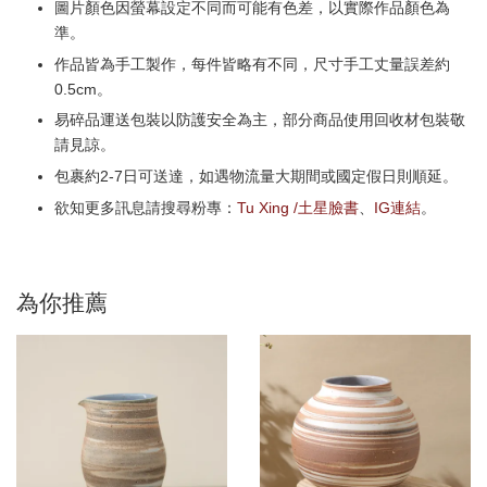
圖片顏色因螢幕設定不同而可能有色差，以實際作品顏色為
準。
作品皆為手工製作，每件皆略有不同，尺寸手工丈量誤差約
0.5cm。
易碎品運送包裝以防護安全為主，部分商品使用回收材包裝敬
請見諒。
包裹約2-7日可送達，如遇物流量大期間或國定假日則順延。
欲知更多訊息請搜尋粉專：
Tu Xing /土星臉書
、
IG連結
。
為你推薦