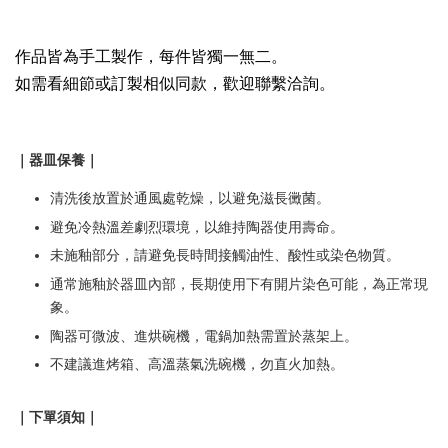
作品皆為手工製作，每件皆獨一無二。
如需看細節或訂製相似同款，歡迎聯繫洽詢。
｜器皿保養｜
清洗後放置於通風處乾燥，以避免滋長黴菌。
避免冷熱溫差劇烈環境，以維持陶器使用壽命。
未施釉部分，請避免長時間接觸油性、酸性或染色物質。
通常施釉於器皿內部，長期使用下有開片染色可能，為正常現
象。
陶器可微波、進烘碗機，電鍋加熱需置於蒸架上。
不建議進烤箱、高溫蒸氣洗碗機，勿直火加熱。
｜下單須知｜