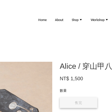
Home
About
Shop
Workshop
Alice / 穿山
NT$ 1,500
數量
售完