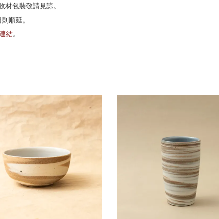
收材包裝敬請見諒。
日則順延。
G連結
。