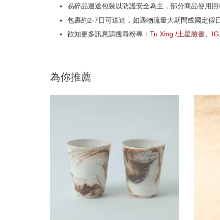
易碎品運送包裝以防護安全為主，部分商品使用回
包裹約2-7日可送達，如遇物流量大期間或國定假
欲知更多訊息請搜尋粉專：
Tu Xing /土星臉書
、
I
為你推薦