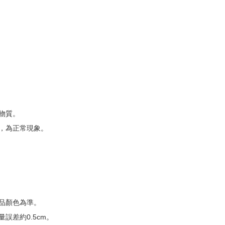
物質。
，為正常現象。
品顏色為準。
誤差約0.5cm。