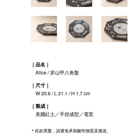
｜品名｜
Alice / 穿山甲八角盤
｜尺寸｜
W 20.6 / L 21.1 / H 1.7 cm
｜製成｜
美國紅土／手捏成型／電窯
＊此款黑盤，請避免承裝酸性物質及微波。