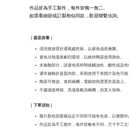
作品皆為手工製作，每件皆獨一無二。
如需看細節或訂製相似同款，歡迎聯繫洽詢。
｜器皿保養｜
清洗後放置於通風處乾燥，以避免滋長黴菌。
避免冷熱溫差劇烈環境，以維持陶器使用壽命。
未施釉部分，請避免長時間接觸油性、酸性或染色
通常施釉於器皿內部，長期使用下有開片染色可能
陶器可微波、進烘碗機，電鍋加熱需置於蒸架上。
不建議進烤箱、高溫蒸氣洗碗機，勿直火加熱。
｜下單須知｜
圖片顏色因螢幕設定不同而可能有色差，以實際作
作品皆為手工製作，每件皆略有不同，尺寸手工丈量