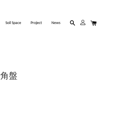
Soil Space
Project
News
甲八角盤