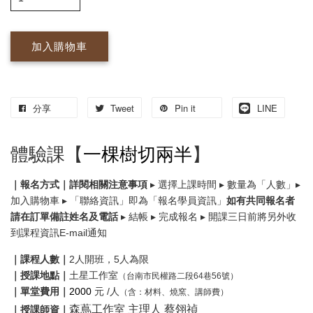
加入購物車
分享
Tweet
Pin it
LINE
體驗課【
一棵樹切兩半
】
｜報名方式｜詳閱相關注意事項
▸ 選擇上課時間 ▸ 數量為「人數」▸
加入購物車 ▸ 「聯絡資訊」即為「報名學員資訊」
如有共同報名者
請在訂單備註姓名及電話
▸ 結帳 ▸ 完成報名 ▸ 開課三日前將另外收
到課程資訊E-mail通知
｜課程人數｜
2人開班，5人為限
｜授課地點｜
土星工作室
（台南市民權路二段64巷56號）
｜單堂費用｜
2000
元 /人
（含：材料、燒窯、講師費）
森蔦工作室 主理人 蔡翎禎
｜授課師資｜