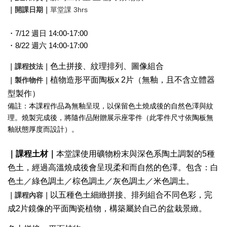
｜開課日期｜
單堂課 3hrs
・7/12 週日 14:00-17:00
・8/22 週六 14:00-17:00
色土拼接、紋理排列、圖像組合
｜課程技法｜
植物造形平面陶板x 2片（無釉，且不含立體器
｜製作物件｜
型製作）
備註：本課程作品為無釉呈現，以保留色土燒成後的自然色澤與紋
理。燒製完成後，將隨作品附贈展示座零件（此
零件尺寸依陶板無
釉狀態厚度而設計）。
｜課程土材｜
本堂課使用礦物粉末與深色系陶土調製的5種
色土，經過高溫燒成後會呈現柔和而自然的色澤。包含：白
色土／綠色調土／棕色調土／灰色調土／米色調土。
以五種色土細緻拼接、排列組合不同色彩，
完
｜課程內容｜
成2片鏡像的平面陶瓷植物，
構築屬於自己的盆栽景緻。