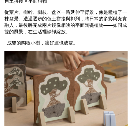
色土拼接 × 平面植物
從葉片、樹幹、樹枝、盆器一路延伸至背景，像是種植了一
株盆景。透過逐步的色土拼接與排列，
將日常的多彩與充實
融入，最後將完成兩片鏡像相映的平面陶瓷植物——如同成
雙的風景，在生活裡靜靜綻放。
· 成雙的陶板小樹，讓好運也成雙。