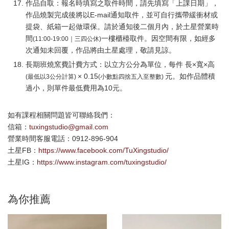
作品自取：報名時填寫之取件時間，請先填寫「上課日期」，
作品燒製完成後將以E-mail通知取件，並可自行攜帶緩衝材或
提袋、紙箱一起做環保。請於通知後二個月內，於土星營業時
間
一樓櫃檯取件。因空間有限，如經多
(11:00-19:00｜三四公休)
次通知未回覆，作品將由土星處理，敬請見諒。
長期班燒窯費計費方式：以立方公分為單位，每件 長×寬×高
× 0.15
元。如作品體積
(最低以3公分計算)
(小數點四捨五入至整數)
過小，則單件最低費用為10元。
如有課程相關問題皆可聯絡我們：
信箱：
tuxingstudio@gmail.com
營業時間客服電話：0912-896-904
土星FB：
https://www.facebook.com/TuXingstudio/
土星IG：
https://www.instagram.com/tuxingstudio/
為你推薦