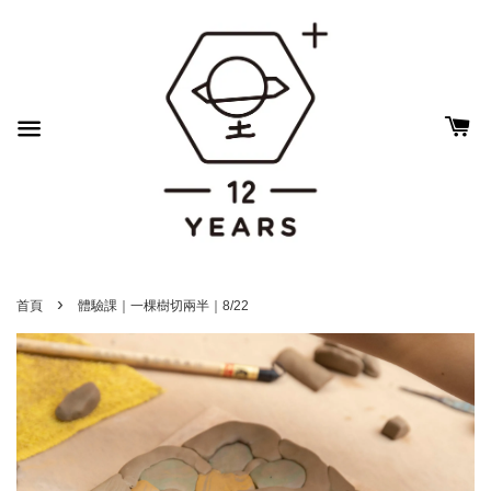
›
首頁
體驗課｜一棵樹切兩半｜8/22