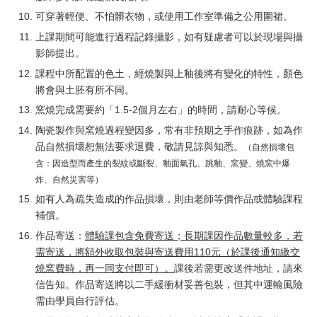
可穿著輕便、不怕髒衣物，或使用工作室準備之公用圍裙。
上課期間可能進行過程記錄攝影，如有疑慮者可以於現場與攝
影師提出。
課程中所配置的色土，經燒製與上釉後將有變化的特性，顏色
將會與土胚有所不同。
窯燒完成需要約「1.5-2個月左右」的時間，請耐心等候。
陶瓷製作與窯燒過程變因多，常有非預期之手作痕跡，如為作
品自然損壞恕無法要求退費，敬請見諒與知悉。
（自然損壞包
含：因造型而產生的裂紋或斷裂、釉面氣孔、跳釉、窯變、燒窯中爆
炸、自然災害等）
如有人為疏失造成的作品損壞，則由老師等價作品或體驗課程
補償。
作品寄送：
體
驗課包含免費寄送；長期課因作品數量較多，若
需寄送，將額外收取
包裝與寄送費用
110元（於課後通知繳交
燒窯費時，再一同支付即可）。
課後若需更改送件地址，請來
信告知。作品寄送將以二手緩衝材妥善包裝，但其中運輸風險
需由學員自行評估。