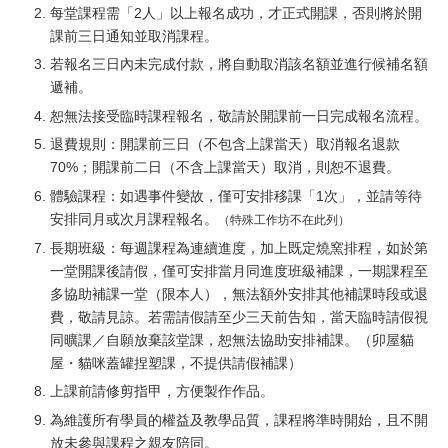
每堂課程需「2人」以上報名成功，才正式開課，否則將於開
課前三日通知並取消課程。
若報名三日內未完成付款，將自動取消該名額並進行候補名額
遞補。
恕無法接受臨時課程報名，敬請於開課前一日完成報名流程。
退費規則：開課前三日（不包含上課當天）取消報名退款
70%；開課前二日（不含上課當天）取消，則恕不退費。
體驗課程：如遇事件變故，僅可安排移課「1次」，並請等待
安排同月或次月課程報名。
（特殊工作坊不在此列）
長期班級：每週課程為連續進度，加上既定燒窯排程，如於第
一堂開課後請假，僅可安排當月同進度班級補課，一期課程至
多協助補課一堂（限本人），無法額外安排其他補課時段或退
費，敬請見諒。若需請假請至少三天前告知，當天臨時請假視
同曠課／自願放棄該堂課，恕無法協助安排補課。（卯屋貓
屋・貓咪蓋罐捏塑課，不提供請假補課）
上課前請修剪指甲，方便製作作品。
為維護所有學員的權益及教學品質，課程將準時開始，且不開
放未參與課程之親友陪同。