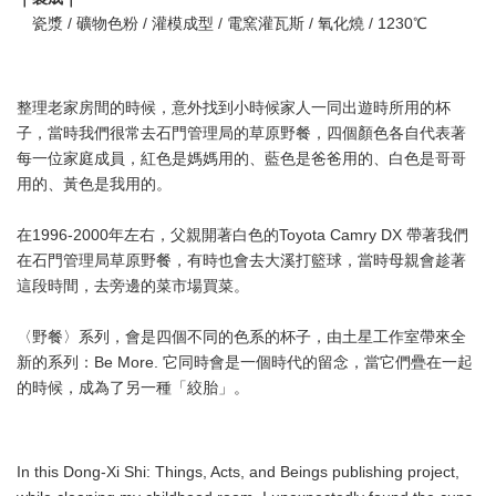
瓷漿 / 礦物色粉 / 灌模成型 / 電窯灌瓦斯 / 氧化燒 / 1230℃
整理老家房間的時候，意外找到小時候家人一同出遊時所用的杯
子，當時我們很常去石門管理局的草原野餐，四個顏色各自代表著
每一位家庭成員，紅色是媽媽用的、藍色是爸爸用的、白色是哥哥
用的、黃色是我用的。
在1996-2000年左右，父親開著白色的Toyota Camry DX 帶著我們
在石門管理局草原野餐，有時也會去大溪打籃球，當時母親會趁著
這段時間，去旁邊的菜市場買菜。
〈野餐〉系列，會是四個不同的色系的杯子，由土星工作室帶來全
新的系列：Be More. 它同時會是一個時代的留念，當它們疊在一起
的時候，成為了另一種「絞胎」。
In this Dong-Xi Shi: Things, Acts, and Beings publishing project,