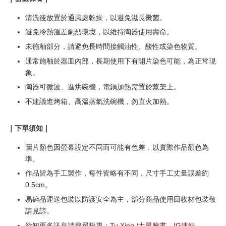
清洗後放置於通風處乾燥，以避免滋長黴菌。
避免冷熱溫差劇烈環境，以維持陶器使用壽命。
未施釉部分，請避免長時間接觸油性、酸性或染色物質。
通常施釉於器皿內部，長期使用下有開片染色可能，為正常現
象。
陶器可微波、進烘碗機，電鍋加熱需置於蒸架上。
不建議進烤箱、高溫蒸氣洗碗機，勿直火加熱。
｜下單須知｜
圖片顏色因螢幕設定不同而可能有色差，以實際作品顏色為
準。
作品皆為手工製作，每件皆略有不同，尺寸手工丈量誤差約
0.5cm。
易碎品運送包裝以防護安全為主，部分商品使用回收材包裝敬
請見諒。
欲知更多訊息請搜尋粉專：
Tu Xing /土星臉書
、
IG連結
。