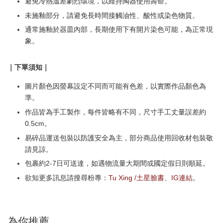
避免冷熱溫差劇烈環境，以維持陶器使用壽命。
未施釉部分，請避免長時間接觸油性、酸性或染色物質。
通常施釉於器皿內部，長期使用下有開片染色可能，為正常現
象。
｜下單須知｜
圖片顏色因螢幕設定不同而可能有色差，以實際作品顏色為
準。
作品皆為手工製作，每件皆略有不同，尺寸手工丈量誤差約
0.5cm。
易碎品運送包裝以防護安全為主，部分商品使用回收材包裝敬
請見諒。
包裹約2-7日可送達，如遇物流量大期間或國定假日則順延。
欲知更多訊息請搜尋粉專：
Tu Xing /土星臉書
、
IG連結
。
為你推薦