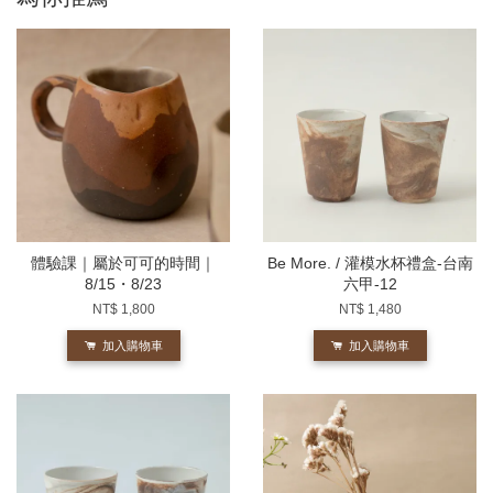
體驗課｜屬於可可的時間｜
Be More. / 灌模水杯禮盒-台南
8/15・8/23
六甲-12
NT$ 1,800
NT$ 1,480
加入購物車
加入購物車