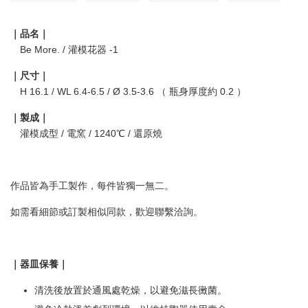
｜品名｜
Be More. / 灌模花器 -1
｜尺寸｜
H 16.1 / WL 6.4-6.5 / Ø 3.5-3.6 （ 瓶身厚度約 0.2 ）
｜製成｜
灌模成型 / 電窯 / 1240℃ / 還原燒
作品皆為手工製作，每件皆獨一無二。
如需看細節或訂製相似同款，歡迎聯繫洽詢。
｜器皿保養｜
清洗後放置於通風處乾燥，以避免滋長黴菌。