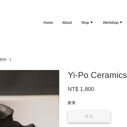
Home
About
Shop
Workshop
紋把杯 - 2
Yi-Po Ceramic
NT$ 1,800
數量
售完