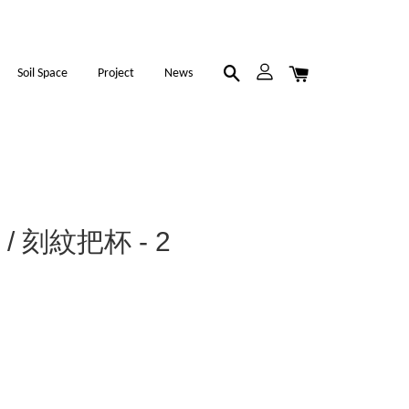
Soil Space
Project
News
s / 刻紋把杯 - 2