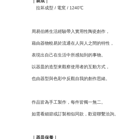
｜製成｜
拉坏成型 / 電窯 / 1240℃
周易伯將生活經驗帶入實用性陶瓷創作，
藉由器物較易於流通在人與人之間的特性，
表現出自己在生活中所感知到的事物。
以器皿的造型來觀察使用者的互動方式，
也由器型與色彩中反觀自我的創作思緒。
作品皆為手工製作，每件皆獨一無二。
如需看細節或訂製相似同款，歡迎聯繫洽詢。
｜器皿保養｜