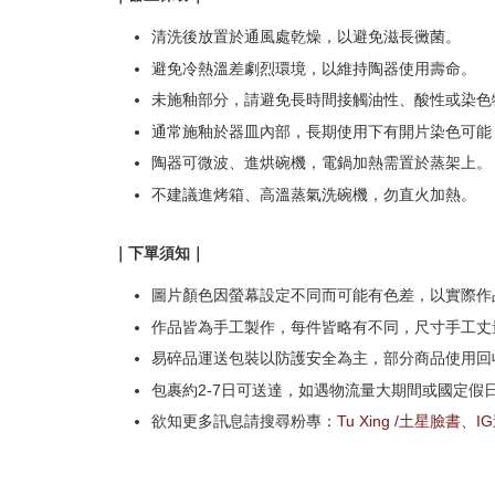
清洗後放置於通風處乾燥，以避免滋長黴菌。
避免冷熱溫差劇烈環境，以維持陶器使用壽命。
未施釉部分，請避免長時間接觸油性、酸性或染色
通常施釉於器皿內部，長期使用下有開片染色可能
陶器可微波、進烘碗機，電鍋加熱需置於蒸架上。
不建議進烤箱、高溫蒸氣洗碗機，勿直火加熱。
｜下單須知｜
圖片顏色因螢幕設定不同而可能有色差，以實際作
作品皆為手工製作，每件皆略有不同，尺寸手工丈量
易碎品運送包裝以防護安全為主，部分商品使用回
包裹約2-7日可送達，如遇物流量大期間或國定假
欲知更多訊息請搜尋粉專：
Tu Xing /土星臉書
、
I