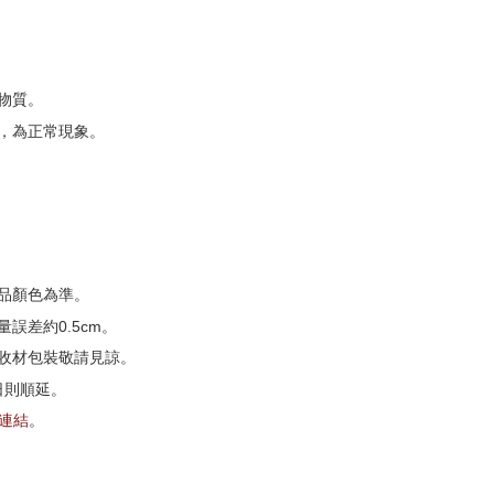
物質。
，為正常現象。
品顏色為準。
誤差約0.5cm。
收材包裝敬請見諒。
日則順延。
G連結
。