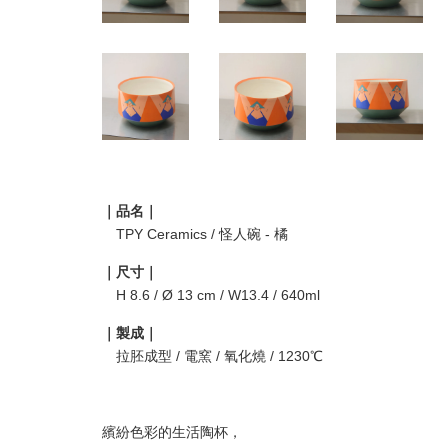
｜品名｜
TPY Ceramics / 怪人碗 - 橘
｜尺寸｜
H 8.6 / Ø 13 cm / W13.4 / 640ml
｜製成｜
拉胚成型 / 電窯 / 氧化燒 / 1230℃
繽紛色彩的生活陶杯，