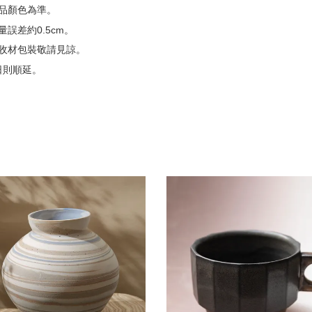
品顏色為準。
誤差約0.5cm。
收材包裝敬請見諒。
日則順延。