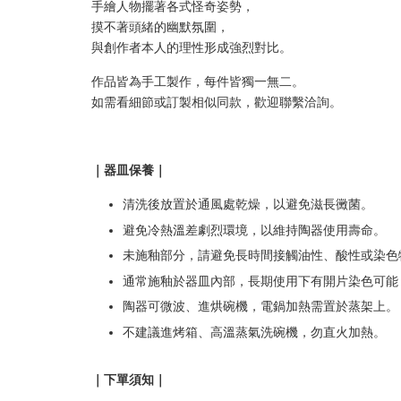
手繪人物擺著各式怪奇姿勢，
摸不著頭緒的幽默氛圍，
與創作者本人的理性形成強烈對比。
作品皆為手工製作，每件皆獨一無二。
如需看細節或訂製相似同款，歡迎聯繫洽詢。
｜器皿保養｜
清洗後放置於通風處乾燥，以避免滋長黴菌。
避免冷熱溫差劇烈環境，以維持陶器使用壽命。
未施釉部分，請避免長時間接觸油性、酸性或染色
通常施釉於器皿內部，長期使用下有開片染色可能
陶器可微波、進烘碗機，電鍋加熱需置於蒸架上。
不建議進烤箱、高溫蒸氣洗碗機，勿直火加熱。
｜下單須知｜