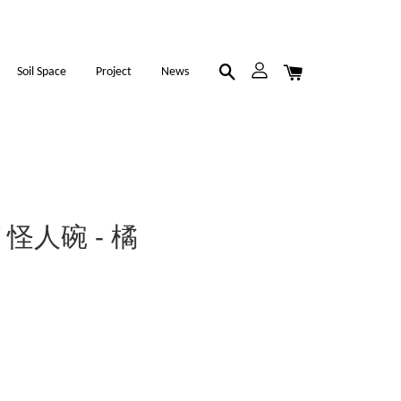
Soil Space
Project
News
 / 怪人碗 - 橘