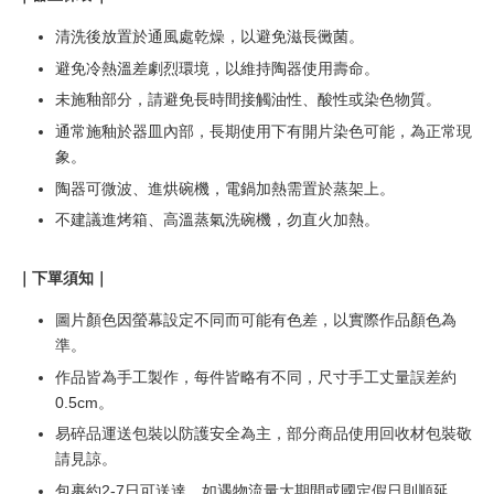
清洗後放置於通風處乾燥，以避免滋長黴菌。
避免冷熱溫差劇烈環境，以維持陶器使用壽命。
未施釉部分，請避免長時間接觸油性、酸性或染色物質。
通常施釉於器皿內部，長期使用下有開片染色可能，為正常現
象。
陶器可微波、進烘碗機，電鍋加熱需置於蒸架上。
不建議進烤箱、高溫蒸氣洗碗機，勿直火加熱。
｜下單須知｜
圖片顏色因螢幕設定不同而可能有色差，以實際作品顏色為
準。
作品皆為手工製作，每件皆略有不同，尺寸手工丈量誤差約
0.5cm。
易碎品運送包裝以防護安全為主，部分商品使用回收材包裝敬
請見諒。
包裹約2-7日可送達，如遇物流量大期間或國定假日則順延。