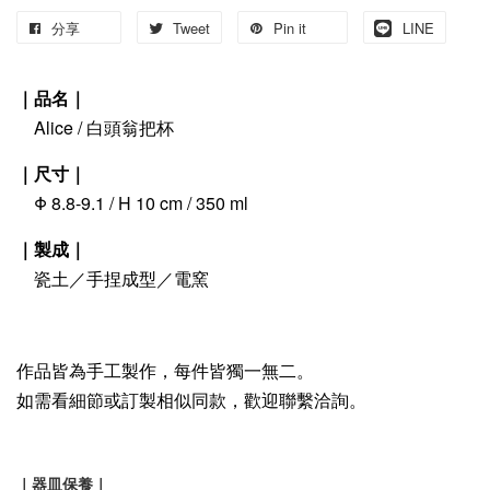
分享
Tweet
Pin it
LINE
｜品名｜
Alice / 白頭翁把杯
｜尺寸｜
Φ 8.8-9.1 / H 10 cm / 350 ml
｜製成｜
瓷土／手捏成型／電窯
作品皆為手工製作，每件皆獨一無二。
如需看細節或訂製相似同款，歡迎聯繫洽詢。
｜器皿保養｜