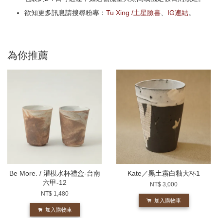
欲知更多訊息請搜尋粉專：
Tu Xing /土星臉書
、
IG連結
。
為你推薦
Be More. / 灌模水杯禮盒-台南
Kate／黑土霧白釉大杯1
六甲-12
NT$ 3,000
NT$ 1,480
加入購物車
加入購物車