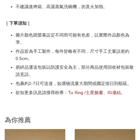
不建議進烤箱、高溫蒸氣洗碗機，勿直火加熱。
｜下單須知｜
圖片顏色因螢幕設定不同而可能有色差，以實際作品顏色為
準。
作品皆為手工製作，每件皆略有不同，尺寸手工丈量誤差約
0.5cm。
易碎品運送包裝以防護安全為主，部分商品使用回收材包裝敬
請見諒。
包裹約2-7日可送達，如遇物流量大期間或國定假日則順延。
欲知更多訊息請搜尋粉專：
Tu Xing /土星臉書
、
IG連結
。
為你推薦