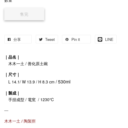
數量
售完
分享
Tweet
Pin it
LINE
｜品名｜
木木一土 / 善化原土碗
｜尺寸｜
/ 530ml
L 14.1/ W 13.9 / H 8.3 cm
｜製成｜
手捏成型 / 電窯 / 1230℃
—
木木一土 / 陶製所