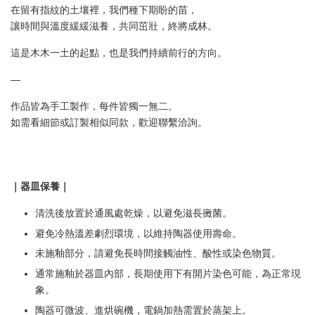
在留有指紋的土壤裡，我們種下期盼的苗，
讓時間與溫度緩緩滋養，共同茁壯，終將成林。
這是木木一土的起點，也是我們持續前行的方向。
—
作品皆為手工製作，每件皆獨一無二。
如需看細節或訂製相似同款，歡迎聯繫洽詢。
｜器皿保養｜
清洗後放置於通風處乾燥，以避免滋長黴菌。
避免冷熱溫差劇烈環境，以維持陶器使用壽命。
未施釉部分，請避免長時間接觸油性、酸性或染色物質。
通常施釉於器皿內部，長期使用下有開片染色可能，為正常現
象。
陶器可微波、進烘碗機，電鍋加熱需置於蒸架上。