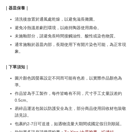
｜器皿保養｜
清洗後放置於通風處乾燥，以避免滋長黴菌。
避免冷熱溫差劇烈環境，以維持陶器使用壽命。
未施釉部分，請避免長時間接觸油性、酸性或染色物質。
通常施釉於器皿內部，長期使用下有開片染色可能，為正常現
象。
｜下單須知｜
圖片顏色因螢幕設定不同而可能有色差，以實際作品顏色為
準。
作品皆為手工製作，每件皆略有不同，尺寸手工丈量誤差約
0.5cm。
易碎品運送包裝以防護安全為主，部分商品使用回收材包裝敬
請見諒。
包裹約2-7日可送達，如遇物流量大期間或國定假日則順延。