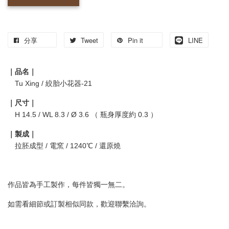
分享
Tweet
Pin it
LINE
｜品名｜
Tu Xing / 絞胎小花器-21
｜尺寸｜
H 14.5 / WL 8.3 / Ø 3.6 （ 瓶身厚度約 0.3 ）
｜製成｜
拉胚成型 / 電窯 / 1240℃ / 還原燒
作品皆為手工製作，每件皆獨一無二。
如需看細節或訂製相似同款，歡迎聯繫洽詢。