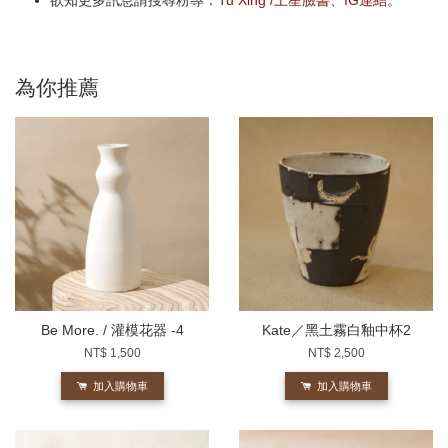
欲知更多訊息請搜尋粉專：
Tu Xing /土星臉書
、
IG連結
。
為你推薦
Be More. / 灌模花器 -4
Kate／黑土霧白釉中杯2
NT$ 1,500
NT$ 2,500
加入購物車
加入購物車