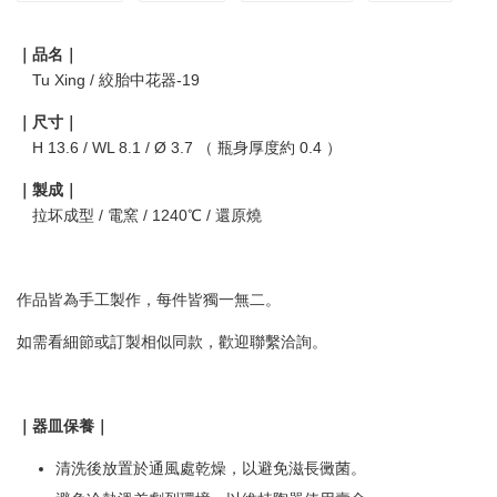
｜品名｜
Tu Xing / 絞胎中花器-19
｜尺寸｜
H 13.6 / WL 8.1 / Ø 3.7 （ 瓶身厚度約 0.4 ）
｜製成｜
拉坏成型 / 電窯 / 1240℃ / 還原燒
作品皆為手工製作，每件皆獨一無二。
如需看細節或訂製相似同款，歡迎聯繫洽詢。
｜器皿保養｜
清洗後放置於通風處乾燥，以避免滋長黴菌。