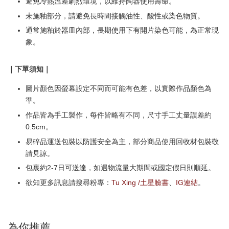
避免冷熱溫差劇烈環境，以維持陶器使用壽命。
未施釉部分，請避免長時間接觸油性、酸性或染色物質。
通常施釉於器皿內部，長期使用下有開片染色可能，為正常現
象。
｜下單須知｜
圖片顏色因螢幕設定不同而可能有色差，以實際作品顏色為
準。
作品皆為手工製作，每件皆略有不同，尺寸手工丈量誤差約
0.5cm。
易碎品運送包裝以防護安全為主，部分商品使用回收材包裝敬
請見諒。
包裹約2-7日可送達，如遇物流量大期間或國定假日則順延。
欲知更多訊息請搜尋粉專：
Tu Xing /土星臉書
、
IG連結
。
為你推薦