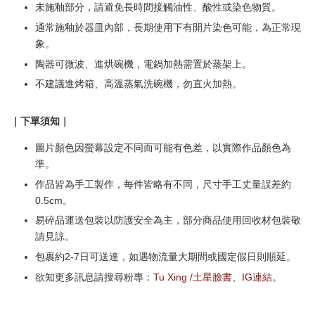
未施釉部分，請避免長時間接觸油性、酸性或染色物質。
通常施釉於器皿內部，長期使用下有開片染色可能，為正常現
象。
陶器可微波、進烘碗機，電鍋加熱需置於蒸架上。
不建議進烤箱、高溫蒸氣洗碗機，勿直火加熱。
｜下單須知｜
圖片顏色因螢幕設定不同而可能有色差，以實際作品顏色為
準。
作品皆為手工製作，每件皆略有不同，尺寸手工丈量誤差約
0.5cm。
易碎品運送包裝以防護安全為主，部分商品使用回收材包裝敬
請見諒。
包裹約2-7日可送達，如遇物流量大期間或國定假日則順延。
欲知更多訊息請搜尋粉專：
Tu Xing /土星臉書
、
IG連結
。