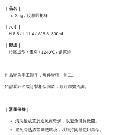
｜品名｜
Tu Xing / 絞胎圓把杯
｜尺寸｜
H 8.8 / L 11.4 / W 8.8 300ml
｜製成｜
拉胚成型 / 電窯 / 1240℃ / 還原燒
作品皆為手工製作，每件皆獨一無二。
如需看細節或訂製相似同款，歡迎聯繫洽詢。
｜器皿保養｜
清洗後放置於通風處乾燥，以避免滋長黴菌。
避免冷熱溫差劇烈環境，以維持陶器使用壽命。