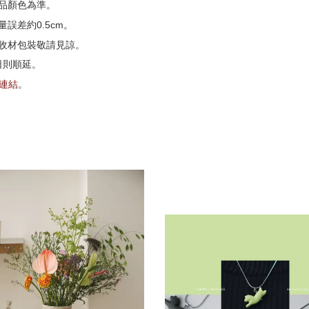
品顏色為準。
誤差約0.5cm。
收材包裝敬請見諒。
日則順延。
G連結
。