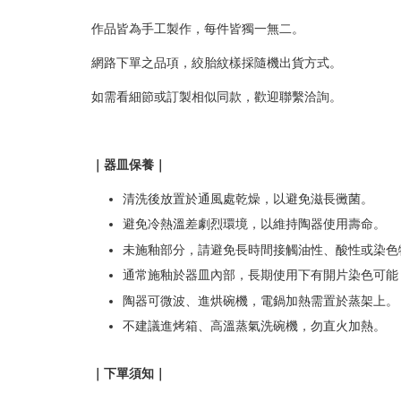
作品皆為手工製作，每件皆獨一無二。
網路下單之品項，絞胎紋樣採隨機出貨方式。
如需看細節或訂製相似同款，歡迎聯繫洽詢。
｜器皿保養｜
清洗後放置於通風處乾燥，以避免滋長黴菌。
避免冷熱溫差劇烈環境，以維持陶器使用壽命。
未施釉部分，請避免長時間接觸油性、酸性或染色
通常施釉於器皿內部，長期使用下有開片染色可能
陶器可微波、進烘碗機，電鍋加熱需置於蒸架上。
不建議進烤箱、高溫蒸氣洗碗機，勿直火加熱。
｜下單須知｜