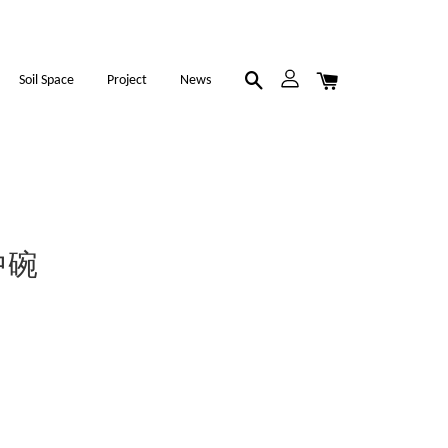
Soil Space
Project
News
胎中碗