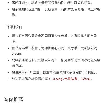
未施釉部分，請避免長時間接觸油性、酸性或染色物質。
通常施釉於器皿內部，長期使用下有開片染色可能，為正常現
象。
｜下單須知｜
圖片顏色因螢幕設定不同而可能有色差，以實際作品顏色為
準。
作品皆為手工製作，每件皆略有不同，尺寸手工丈量誤差約
0.5cm。
易碎品運送包裝以防護安全為主，部分商品使用回收材包裝敬
請見諒。
包裹約2-7日可送達，如遇物流量大期間或國定假日則順延。
欲知更多訊息請搜尋粉專：
Tu Xing /土星臉書
、
IG連結
。
為你推薦