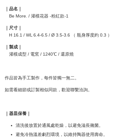
｜品名｜
Be More. / 灌模花器 -粉紅款-1
｜尺寸｜
H 16.1 / WL 6.4-6.5 / Ø 3.5-3.6 （ 瓶身厚度約 0.3 ）
｜製成｜
灌模成型 / 電窯 / 1240℃ / 還原燒
作品皆為手工製作，每件皆獨一無二。
如需看細節或訂製相似同款，歡迎聯繫洽詢。
｜器皿保養｜
清洗後放置於通風處乾燥，以避免滋長黴菌。
避免冷熱溫差劇烈環境，以維持陶器使用壽命。