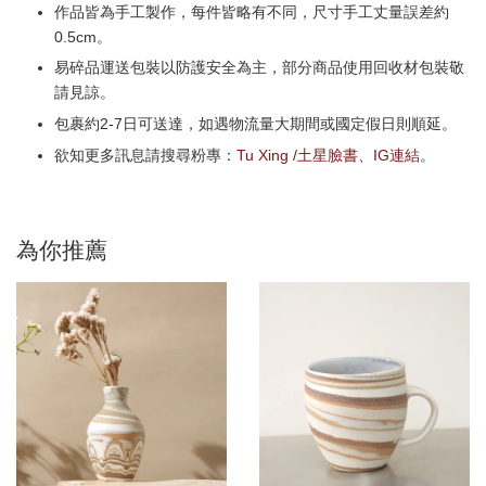
作品皆為手工製作，每件皆略有不同，尺寸手工丈量誤差約
0.5cm。
易碎品運送包裝以防護安全為主，部分商品使用回收材包裝敬
請見諒。
包裹約2-7日可送達，如遇物流量大期間或國定假日則順延。
欲知更多訊息請搜尋粉專：
Tu Xing /土星臉書
、
IG連結
。
為你推薦