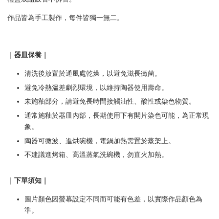
作品皆為手工製作，每件皆獨一無二。
｜器皿保養｜
清洗後放置於通風處乾燥，以避免滋長黴菌。
避免冷熱溫差劇烈環境，以維持陶器使用壽命。
未施釉部分，請避免長時間接觸油性、酸性或染色物質。
通常施釉於器皿內部，長期使用下有開片染色可能，為正常現
象。
陶器可微波、進烘碗機，電鍋加熱需置於蒸架上。
不建議進烤箱、高溫蒸氣洗碗機，勿直火加熱。
｜下單須知｜
圖片顏色因螢幕設定不同而可能有色差，以實際作品顏色為
準。