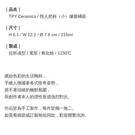
｜品名｜
TPY Ceramics / 怪人把杯（小）朦朧橘藍
｜尺寸｜
H 6.1 / W 12.2 / Ø 7.8 cm / 215ml
｜製成｜
拉胚成型 / 電窯 / 氧化燒 / 1230℃
繽紛色彩的生活陶杯，
手繪人物擺著各式怪奇姿勢，
摸不著頭緒的幽默氛圍，
與創作者本人的理性形成強烈對比。
作品皆為手工製作，每件皆獨一無二。
如需看細節或訂製相似同款，歡迎聯繫洽詢。