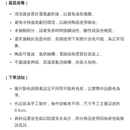
｜器皿保養｜
清洗後放置於通風處乾燥，以避免滋長黴菌。
避免冷熱溫差劇烈環境，以維持陶器使用壽命。
未施釉部分，請避免長時間接觸油性、酸性或染色物質。
通常施釉於器皿內部，長期使用下有開片染色可能，為正常現
象。
陶器可微波、進烘碗機，電鍋加熱需置於蒸架上。
不建議進烤箱、高溫蒸氣洗碗機，勿直火加熱。
｜下單須知｜
圖片顏色因螢幕設定不同而可能有色差，以實際作品顏色為
準。
作品皆為手工製作，每件皆略有不同，尺寸手工丈量誤差約
0.5cm。
易碎品運送包裝以防護安全為主，部分商品使用回收材包裝敬
請見諒。