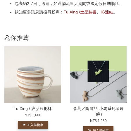
包裹約2-7日可送達，如遇物流量大期間或國定假日則順延。
欲知更多訊息請搜尋粉專：
Tu Xing /土星臉書
、
IG連結
。
為你推薦
Tu Xing / 絞胎圓把杯
森蔦／陶飾品-小馬系列項鍊
（綠）
NT$ 1,600
NT$ 1,280
加入購物車
加入購物車