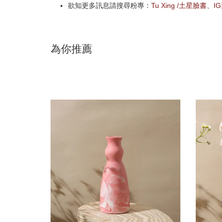
欲知更多訊息請搜尋粉專：
Tu Xing /土星臉書
、
I
為你推薦