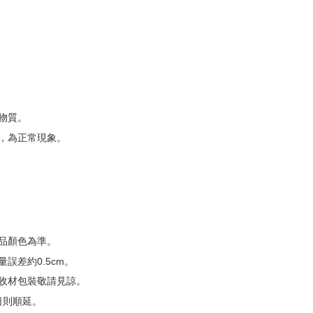
物質。
，為正常現象。
品顏色為準。
誤差約0.5cm。
收材包裝敬請見諒。
日則順延。