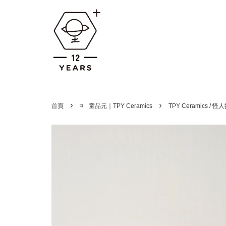
›
›
首頁
⌑ 童品元｜TPY Ceramics
TPY Ceramics /