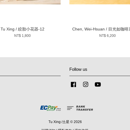
Tu Xing / 絞胎小花器-12
Chen, Wei-Hsuan / 目光如咖
NT$ 1,800
NT$ 6,200
Follow us
Facebook
Instagram
YouTube
Tu Xing /土星 © 2026