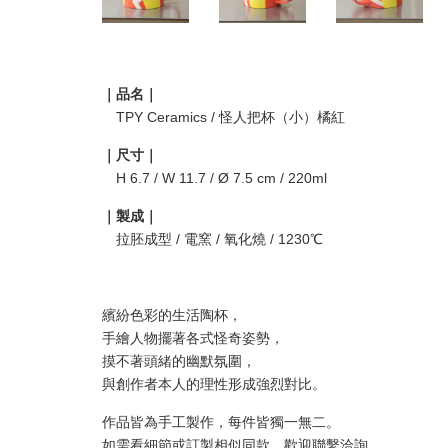
｜品名｜
TPY Ceramics / 怪人把杯（小）橘紅
｜尺寸｜
H 6.7 / W 11.7 / Ø 7.5 cm / 220ml
｜製成｜
拉胚成型 / 電窯 / 氧化燒 / 1230℃
繽紛色彩的生活陶杯，
手繪人物擺著各式怪奇姿勢，
摸不著頭緒的幽默氛圍，
與創作者本人的理性形成強烈對比。
作品皆為手工製作，每件皆獨一無二。
如需看細節或訂製相似同款，歡迎聯繫洽詢。