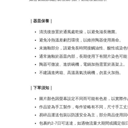
｜器皿保養｜
清洗後放置於通風處乾燥，以避免滋長黴菌。
避免冷熱溫差劇烈環境，以維持陶器使用壽命。
未施釉部分，請避免長時間接觸油性、酸性或染色
通常施釉於器皿內部，長期使用下有開片染色可能
陶器可微波、進烘碗機，電鍋加熱需置於蒸架上。
不建議進烤箱、高溫蒸氣洗碗機，勿直火加熱。
｜下單須知｜
圖片顏色因螢幕設定不同而可能有色差，以實際作
作品皆為手工製作，每件皆略有不同，尺寸手工丈量
易碎品運送包裝以防護安全為主，部分商品使用回
包裹約2-7日可送達，如遇物流量大期間或國定假