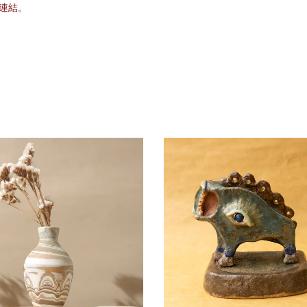
G連結
。