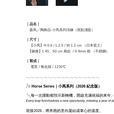
｜品名｜
森蔦／陶飾品-小馬系列項鍊（斑點淺藍）
｜尺寸｜
【小馬】H 0.6 / L 2.5 / W 1.2 cm （日本瓷土）
【鍊條】L 45、50 cm 兩款 / 0.9mm 粗 （不銹鋼）
｜製成｜
電窯 / 氧化燒 / 1230℃
𓂃
𓂃
𓂃
𓂃
𓂃
𓂃
𓂃
𓂃
𓂃
𓂃
𓂃
𓂃
𓂃
𓂃
𓂃
𓂃
𓂃
𓃗 
Horse Series｜小馬系列（2026 紀念版）
 ⋱
每一次躍動都預示新轉機，
開啟充滿祝福的來年
Every leap foreshadows a new opportunity; 
initiating a year of
迎接2026，將奔跑的意向凝結成掌心的溫度。