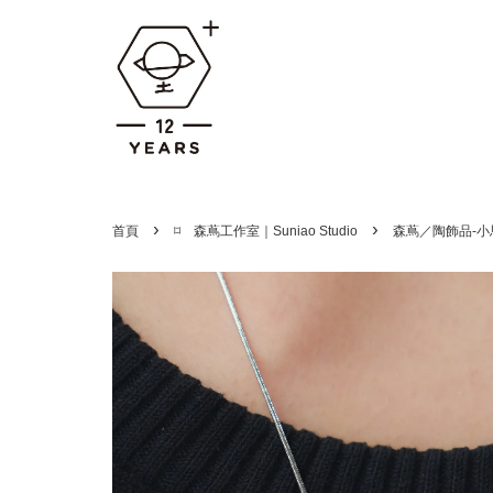
›
›
首頁
⌑ 森蔦工作室｜Suniao Studio
森蔦／陶飾品-