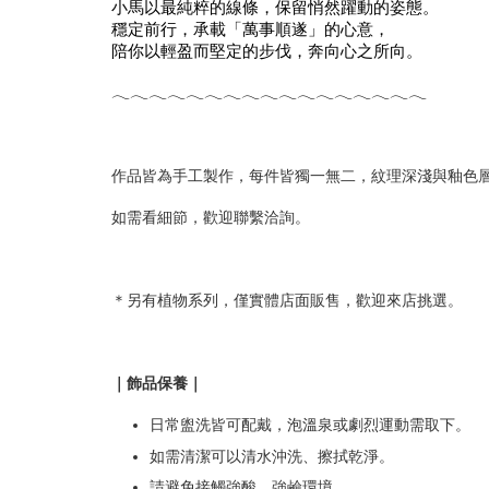
小馬以最純粹的線條，保留悄然躍動的姿態。
穩定前行，承載「萬事順遂」的心意，
陪你以輕盈而堅定的步伐，奔向心之所向。
𓂃
𓂃
𓂃
𓂃
𓂃
𓂃
𓂃
𓂃
𓂃
𓂃
𓂃
𓂃
𓂃
𓂃
𓂃
𓂃
𓂃
作品皆為手工製作，每件皆獨一無二，
紋理深淺與釉色
如需看細節，歡迎聯繫洽詢。
＊另有植物系列，僅實體店面販售，歡迎來店挑選。
｜飾品保養｜
日常盥洗皆可配戴，泡溫泉或劇烈運動需取下。
如需清潔可以清水沖洗、擦拭乾淨。
請避免接觸強酸、強鹼環境。