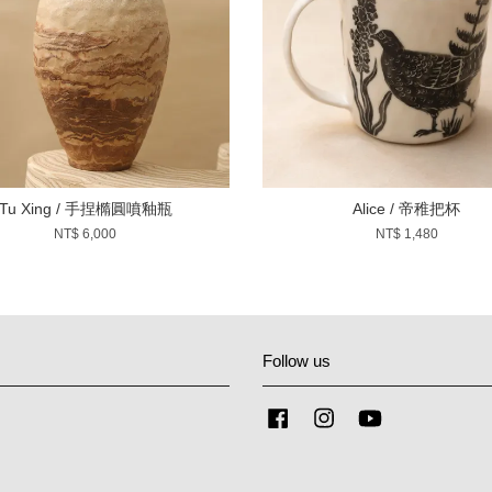
Tu Xing / 手捏橢圓噴釉瓶
Alice / 帝稚把杯
NT$ 6,000
NT$ 1,480
Follow us
Facebook
Instagram
YouTube