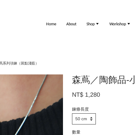
Home
About
Shop
Workshop
小馬系列項鍊（斑點淺藍）
森蔦／陶飾品-
NT$ 1,280
鍊條長度
數量