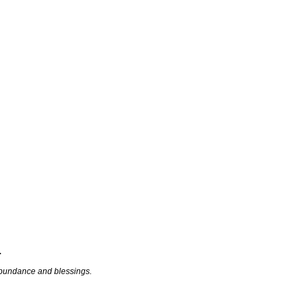
⋰
 abundance and blessings.