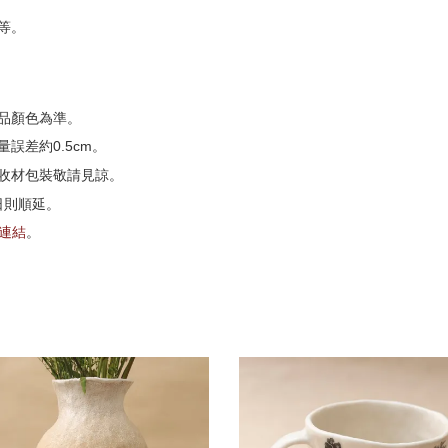
等。
品顏色為準。
誤差約0.5cm。
收材包裝敬請見諒。
日則順延。
G連結
。