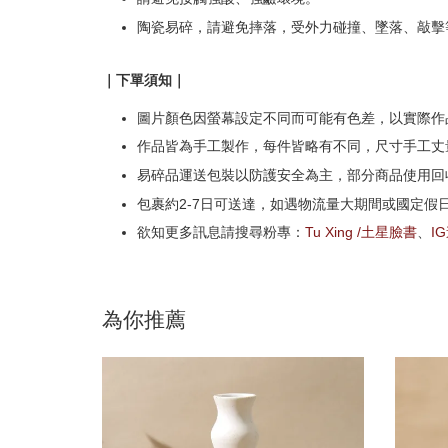
陶瓷易碎，請避免摔落，受外力碰撞、墜落、敲擊
｜下單須知｜
圖片顏色因螢幕設定不同而可能有色差，以實際作
作品皆為手工製作，每件皆略有不同，尺寸手工丈量
易碎品運送包裝以防護安全為主，部分商品使用回
包裹約2-7日可送達，如遇物流量大期間或國定假
欲知更多訊息請搜尋粉專：
Tu Xing /土星臉書
、
I
為你推薦