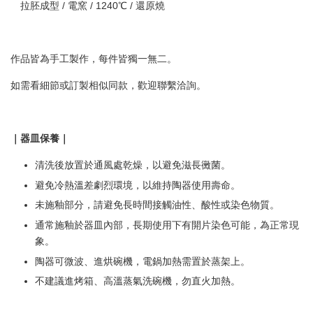
拉胚成型 / 電窯 / 1240℃ / 還原燒
作品皆為手工製作，每件皆獨一無二。
如需看細節或訂製相似同款，歡迎聯繫洽詢。
｜器皿保養｜
清洗後放置於通風處乾燥，以避免滋長黴菌。
避免冷熱溫差劇烈環境，以維持陶器使用壽命。
未施釉部分，請避免長時間接觸油性、酸性或染色物質。
通常施釉於器皿內部，長期使用下有開片染色可能，為正常現
象。
陶器可微波、進烘碗機，電鍋加熱需置於蒸架上。
不建議進烤箱、高溫蒸氣洗碗機，勿直火加熱。