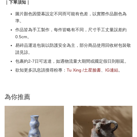
｜下單須知｜
圖片顏色因螢幕設定不同而可能有色差，以實際作品顏色為
準。
作品皆為手工製作，每件皆略有不同，尺寸手工丈量誤差約
0.5cm。
易碎品運送包裝以防護安全為主，部分商品使用回收材包裝敬
請見諒。
包裹約2-7日可送達，如遇物流量大期間或國定假日則順延。
欲知更多訊息請搜尋粉專：
Tu Xing /土星臉書
、
IG連結
。
為你推薦