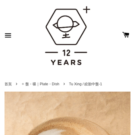
›
›
首頁
✧ 盤・碟｜Plate・Dish
Tu Xing / 絞胎中盤-1