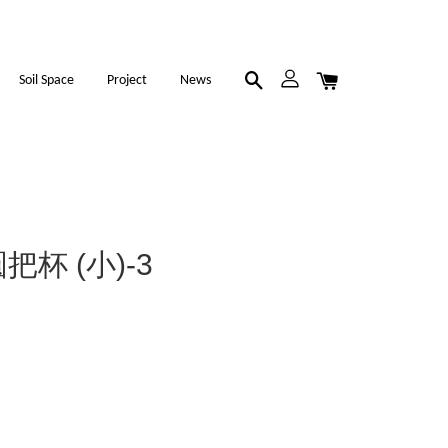
Soil Space
Project
News
圓把杯 (小)-3