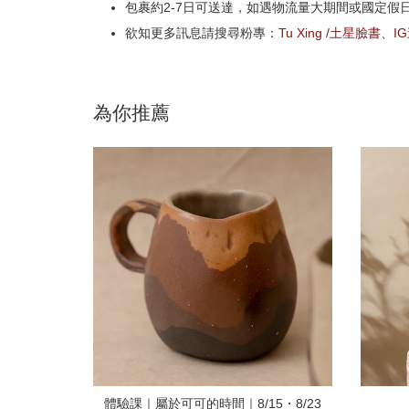
包裹約2-7日可送達，如遇物流量大期間或國定假
欲知更多訊息請搜尋粉專：
Tu Xing /土星臉書
、
I
為你推薦
體驗課｜屬於可可的時間｜8/15・8/23