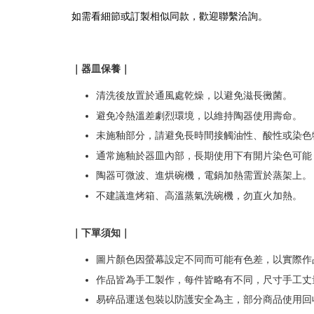
如需看細節或訂製相似同款，歡迎聯繫洽詢。
｜器皿保養｜
清洗後放置於通風處乾燥，以避免滋長黴菌。
避免冷熱溫差劇烈環境，以維持陶器使用壽命。
未施釉部分，請避免長時間接觸油性、酸性或染色
通常施釉於器皿內部，長期使用下有開片染色可能
陶器可微波、進烘碗機，電鍋加熱需置於蒸架上。
不建議進烤箱、高溫蒸氣洗碗機，勿直火加熱。
｜下單須知｜
圖片顏色因螢幕設定不同而可能有色差，以實際作
作品皆為手工製作，每件皆略有不同，尺寸手工丈量
易碎品運送包裝以防護安全為主，部分商品使用回