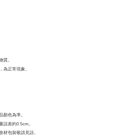
物質。
，為正常現象。
品顏色為準。
誤差約0.5cm。
收材包裝敬請見諒。