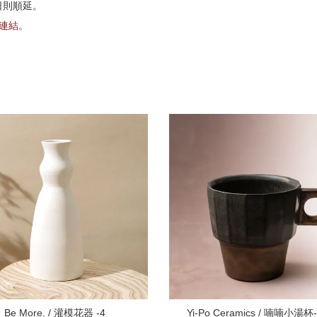
日則順延。
G連結
。
Be More. / 灌模花器 -4
Yi-Po Ceramics / 喃喃小湯