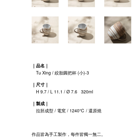
｜品名｜
Tu Xing / 絞胎圓把杯 (小)-3
｜尺寸｜
H 9.7 / L 11.1 / Ø 7.6 320ml
｜製成｜
拉胚成型 / 電窯 / 1240℃ / 還原燒
作品皆為手工製作，每件皆獨一無二。