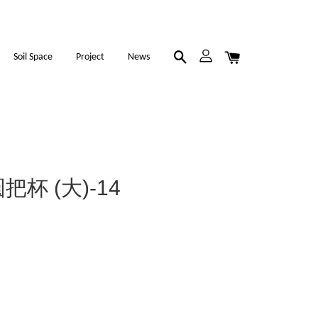
Soil Space
Project
News
圓把杯 (大)-14