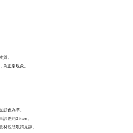
物質。
，為正常現象。
品顏色為準。
誤差約0.5cm。
收材包裝敬請見諒。