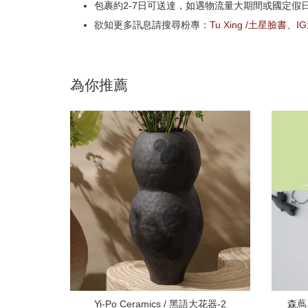
包裹約2-7日可送達，如遇物流量大期間或國定假
欲知更多訊息請搜尋粉專：
Tu Xing /土星臉書
、
I
為你推薦
Yi-Po Ceramics / 黑語大花器-2
森蔦