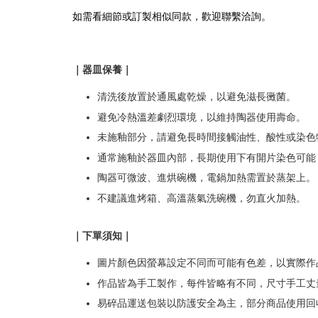
如需看細節或訂製相似同款，歡迎聯繫洽詢。
｜器皿保養｜
清洗後放置於通風處乾燥，以避免滋長黴菌。
避免冷熱溫差劇烈環境，以維持陶器使用壽命。
未施釉部分，請避免長時間接觸油性、酸性或染色
通常施釉於器皿內部，長期使用下有開片染色可能
陶器可微波、進烘碗機，電鍋加熱需置於蒸架上。
不建議進烤箱、高溫蒸氣洗碗機，勿直火加熱。
｜下單須知｜
圖片顏色因螢幕設定不同而可能有色差，以實際作
作品皆為手工製作，每件皆略有不同，尺寸手工丈量
易碎品運送包裝以防護安全為主，部分商品使用回