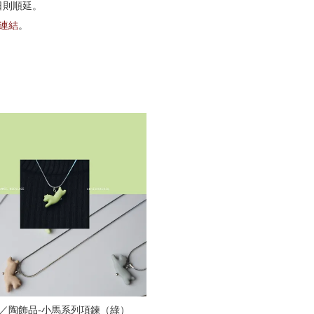
日則順延。
G連結
。
／陶飾品-小馬系列項鍊（綠）