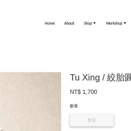
Home
About
Shop
Workshop
Tu Xing / 絞胎
NT$ 1,700
數量
售完