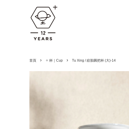
›
›
首頁
✧ 杯｜Cup
Tu Xing / 絞胎圓把杯 (大)-14