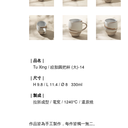
｜品名｜
Tu Xing / 絞胎圓把杯 (大)-14
｜尺寸｜
H 9.8 / L 11.4 / Ø 8 330ml
｜製成｜
拉胚成型 / 電窯 / 1240℃ / 還原燒
作品皆為手工製作，每件皆獨一無二。