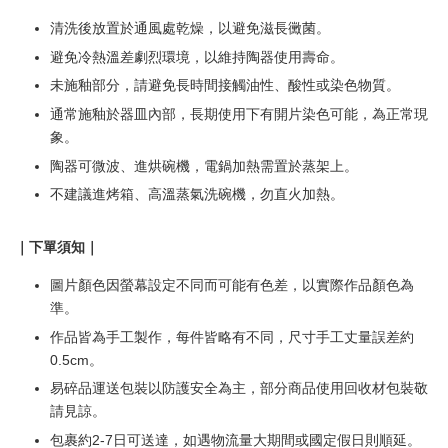
清洗後放置於通風處乾燥，以避免滋長黴菌。
避免冷熱溫差劇烈環境，以維持陶器使用壽命。
未施釉部分，請避免長時間接觸油性、酸性或染色物質。
通常施釉於器皿內部，長期使用下有開片染色可能，為正常現
象。
陶器可微波、進烘碗機，電鍋加熱需置於蒸架上。
不建議進烤箱、高溫蒸氣洗碗機，勿直火加熱。
｜下單須知｜
圖片顏色因螢幕設定不同而可能有色差，以實際作品顏色為
準。
作品皆為手工製作，每件皆略有不同，尺寸手工丈量誤差約
0.5cm。
易碎品運送包裝以防護安全為主，部分商品使用回收材包裝敬
請見諒。
包裹約2-7日可送達，如遇物流量大期間或國定假日則順延。