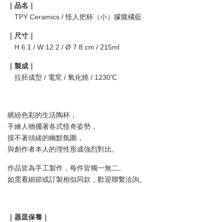
｜品名｜
TPY Ceramics / 怪人把杯（小）朦朧橘藍
｜尺寸｜
H 6.1 / W 12.2 / Ø 7.8 cm / 215ml
｜製成｜
拉胚成型 / 電窯 / 氧化燒 / 1230℃
繽紛色彩的生活陶杯，
手繪人物擺著各式怪奇姿勢，
摸不著頭緒的幽默氛圍，
與創作者本人的理性形成強烈對比。
作品皆為手工製作，每件皆獨一無二。
如需看細節或訂製相似同款，歡迎聯繫洽詢。
｜器皿保養｜