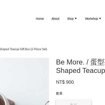
Home
About
Shop
Workshop
ed Teacup Gift Box (2-Piece Set)
Be More. / 
Shaped Teacup 
NT$ 900
數量
售完