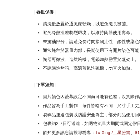
｜器皿保養｜
清洗後放置於通風處乾燥，以避免滋長黴菌。
避免冷熱溫差劇烈環境，以維持陶器使用壽命。
未施釉部分，請避免長時間接觸油性、酸性或染色
通常施釉於器皿內部，長期使用下有開片染色可能
陶器可微波、進烘碗機，電鍋加熱需置於蒸架上。
不建議進烤箱、高溫蒸氣洗碗機，勿直火加熱。
｜下單須知｜
圖片顏色因螢幕設定不同而可能有色差，以實際作
作品皆為手工製作，每件皆略有不同，尺寸手工丈量
易碎品運送包裝以防護安全為主，部分商品使用回
包裹約2-7日可送達，如遇物流量大期間或國定假
欲知更多訊息請搜尋粉專：
Tu Xing /土星臉書
、
I