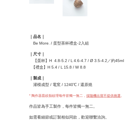
｜品名｜
Be More. / 蛋型茶杯禮盒-2入組
｜尺寸｜
【蛋杯】
H 4.8-5.2 / L 4.6-4.7 / Ø 3.5-4.2
／約45ml
【禮盒】H 5.4 / L
15.8
/ W
8.8
｜製成｜
灌模成型 / 電窯 / 1240℃ / 還原燒
* 陶作器皿絞胎紋理每件皆獨一無二，
採隨機出貨
不提供挑選
。
作品皆為手工製作，每件皆獨一無二。
如需看細節或訂製相似同款，歡迎聯繫洽詢。