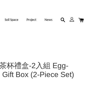
Soil Space
Project
News
蛋型茶杯禮盒-2入組 Egg-
Gift Box (2-Piece Set)