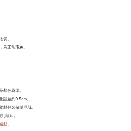
物質。
，為正常現象。
品顏色為準。
誤差約0.5cm。
收材包裝敬請見諒。
日則順延。
G連結
。