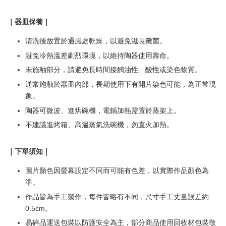
｜器皿保養｜
清洗後放置於通風處乾燥，以避免滋長黴菌。
避免冷熱溫差劇烈環境，以維持陶器使用壽命。
未施釉部分，請避免長時間接觸油性、酸性或染色物質。
通常施釉於器皿內部，長期使用下有開片染色可能，為正常現
象。
陶器可微波、進烘碗機，電鍋加熱需置於蒸架上。
不建議進烤箱、高溫蒸氣洗碗機，勿直火加熱。
｜下單須知｜
圖片顏色因螢幕設定不同而可能有色差，以實際作品顏色為
準。
作品皆為手工製作，每件皆略有不同，尺寸手工丈量誤差約
0.5cm。
易碎品運送包裝以防護安全為主，部分商品使用回收材包裝敬