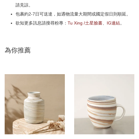
請見諒。
包裹約2-7日可送達，如遇物流量大期間或國定假日則順延。
欲知更多訊息請搜尋粉專：
Tu Xing /土星臉書
、
IG連結
。
為你推薦