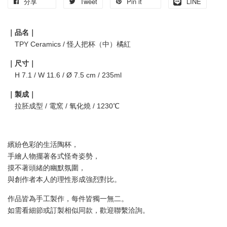
分享
Tweet
Pin it
LINE
｜品名｜
TPY Ceramics / 怪人把杯（中）橘紅
｜尺寸｜
H 7.1 / W 11.6 / Ø 7.5 cm / 235ml
｜製成｜
拉胚成型 / 電窯 / 氧化燒 / 1230℃
繽紛色彩的生活陶杯，
手繪人物擺著各式怪奇姿勢，
摸不著頭緒的幽默氛圍，
與創作者本人的理性形成強烈對比。
作品皆為手工製作，每件皆獨一無二。
如需看細節或訂製相似同款，歡迎聯繫洽詢。