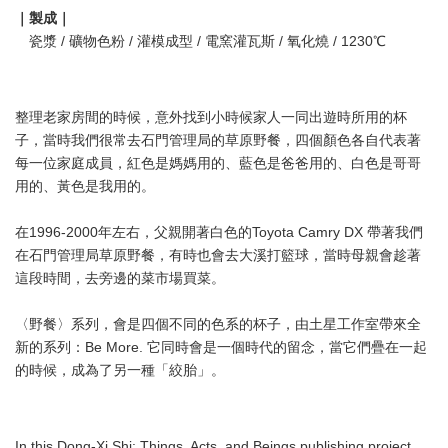
｜製成｜
瓷漿 / 礦物色粉 / 灌模成型 / 電窯灌瓦斯 / 氧化燒 / 1230℃
整理老家房間的時候，意外找到小時候家人一同出遊時所用的杯
子，當時我們很常去石門管理局的草原野餐，四個顏色各自代表著
每一位家庭成員，紅色是媽媽用的、藍色是爸爸用的、白色是哥哥
用的、黃色是我用的。
在1996-2000年左右，父親開著白色的Toyota Camry DX 帶著我們
在石門管理局草原野餐，有時也會去大溪打籃球，當時母親會趁著
這段時間，去旁邊的菜市場買菜。
〈野餐〉系列，會是四個不同的色系的杯子，由土星工作室帶來全
新的系列：Be More. 它同時會是一個時代的留念，當它們疊在一起
的時候，成為了另一種「絞胎」。
In this Dong-Xi Shi: Things, Acts, and Beings publishing project,