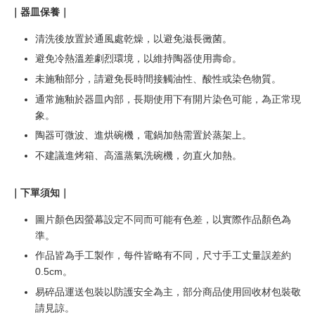
｜器皿保養｜
清洗後放置於通風處乾燥，以避免滋長黴菌。
避免冷熱溫差劇烈環境，以維持陶器使用壽命。
未施釉部分，請避免長時間接觸油性、酸性或染色物質。
通常施釉於器皿內部，長期使用下有開片染色可能，為正常現
象。
陶器可微波、進烘碗機，電鍋加熱需置於蒸架上。
不建議進烤箱、高溫蒸氣洗碗機，勿直火加熱。
｜下單須知｜
圖片顏色因螢幕設定不同而可能有色差，以實際作品顏色為
準。
作品皆為手工製作，每件皆略有不同，尺寸手工丈量誤差約
0.5cm。
易碎品運送包裝以防護安全為主，部分商品使用回收材包裝敬
請見諒。