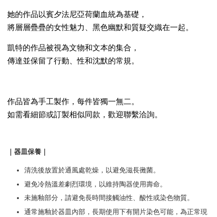
她的作品以賓夕法尼亞荷蘭血統為基礎，
將層層疊疊的女性魅力、黑色幽默和質疑交織在一起。
凱特的作品被視為文物和文本的集合，
傳達並保留了行動、性和沈默的常規。
作品皆為手工製作，每件皆獨一無二。
如需看細節或訂製相似同款，歡迎聯繫洽詢。
｜器皿保養｜
清洗後放置於通風處乾燥，以避免滋長黴菌。
避免冷熱溫差劇烈環境，以維持陶器使用壽命。
未施釉部分，請避免長時間接觸油性、酸性或染色物質。
通常施釉於器皿內部，長期使用下有開片染色可能，為正常現