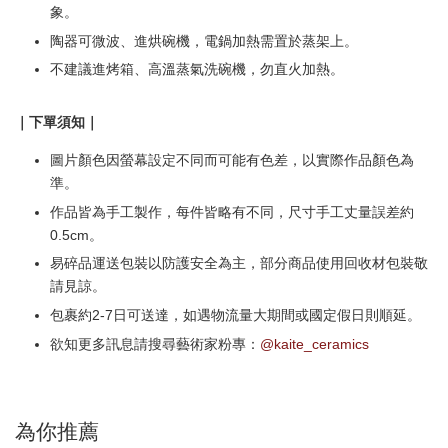
象。
陶器可微波、進烘碗機，電鍋加熱需置於蒸架上。
不建議進烤箱、高溫蒸氣洗碗機，勿直火加熱。
｜下單須知｜
圖片顏色因螢幕設定不同而可能有色差，以實際作品顏色為
準。
作品皆為手工製作，每件皆略有不同，尺寸手工丈量誤差約
0.5cm。
易碎品運送包裝以防護安全為主，部分商品使用回收材包裝敬
請見諒。
包裹約2-7日可送達，如遇物流量大期間或國定假日則順延。
欲知更多訊息請搜尋藝術家粉專：
@kaite_ceramics
為你推薦