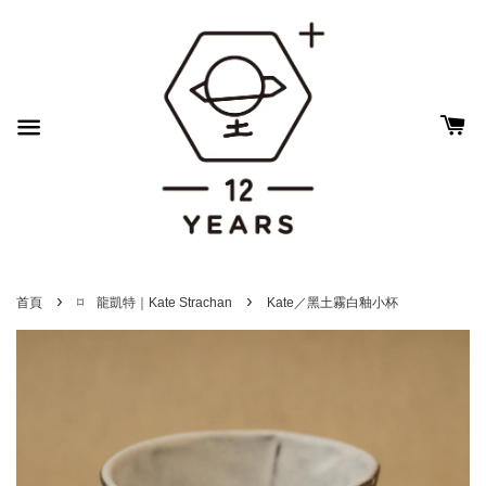
›
›
首頁
⌑ 龍凱特｜Kate Strachan
Kate／黑土霧白釉小杯