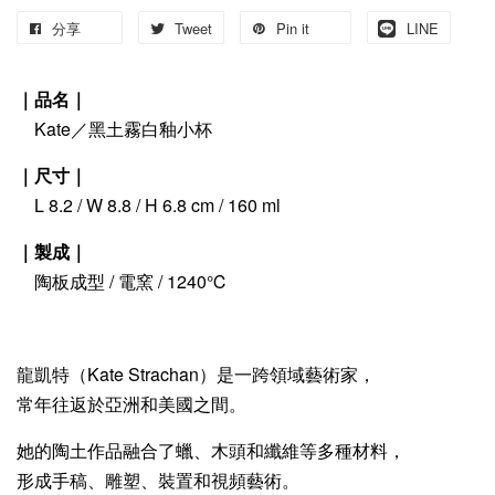
分享
Tweet
Pin it
LINE
｜品名｜
Kate／黑土霧白釉小杯
｜尺寸｜
L 8.2 / W 8.8 / H 6.8 cm / 160 ml
｜製成｜
陶板成型 / 電窯 / 1240℃
龍凱特（Kate Strachan）是一跨領域藝術家，
常年往返於亞洲和美國之間。
她的陶土作品融合了蠟、木頭和纖維等多種材料，
形成手稿、雕塑、裝置和視頻藝術。