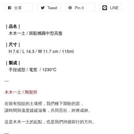
分享
Tweet
Pin it
LINE
｜品名｜
木木一土 / 斑駁橢圓中型高盤
｜尺寸｜
H 7.6 / L 14.3 / W 11.7 cm / 115ml
｜製成｜
手捏成型 / 電窯 / 1230℃
—
木木一土 / 陶製所
在留有指紋的土壤裡，我們種下期盼的苗，
讓時間與溫度緩緩滋養，共同茁壯，終將成林。
這是木木一土的起點，也是我們持續前行的方向。
—