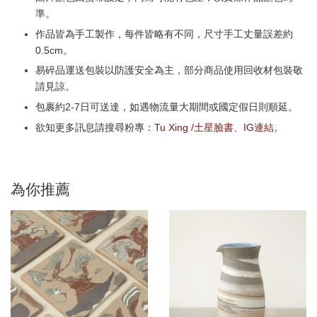
準。
作品皆為手工製作，每件皆略有不同，尺寸手工丈量誤差約
0.5cm。
易碎品運送包裝以防護安全為主，部分商品使用回收材包裝敬
請見諒。
包裹約2-7日可送達，如遇物流量大期間或國定假日則順延。
欲知更多訊息請搜尋粉專：
Tu Xing /土星臉書
、
IG連結
。
為你推薦