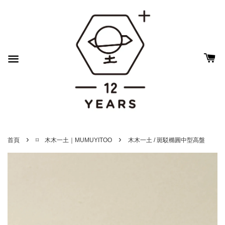
›
›
首頁
⌑ 木木一土｜MUMUYITOO
木木一土 / 斑駁橢圓中型高盤