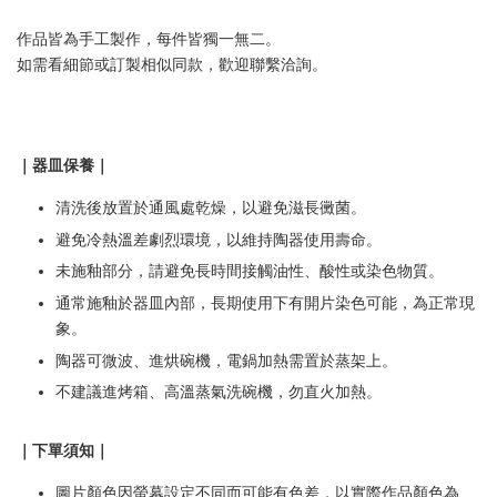
作品皆為手工製作，每件皆獨一無二。
如需看細節或訂製相似同款，歡迎聯繫洽詢。
｜器皿保養｜
清洗後放置於通風處乾燥，以避免滋長黴菌。
避免冷熱溫差劇烈環境，以維持陶器使用壽命。
未施釉部分，請避免長時間接觸油性、酸性或染色物質。
通常施釉於器皿內部，長期使用下有開片染色可能，為正常現
象。
陶器可微波、進烘碗機，電鍋加熱需置於蒸架上。
不建議進烤箱、高溫蒸氣洗碗機，勿直火加熱。
｜下單須知｜
圖片顏色因螢幕設定不同而可能有色差，以實際作品顏色為