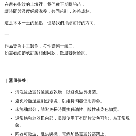
在留有指紋的土壤裡，我們種下期盼的苗，
讓時間與溫度緩緩滋養，共同茁壯，終將成林。
這是木木一土的起點，也是我們持續前行的方向。
—
作品皆為手工製作，每件皆獨一無二。
如需看細節或訂製相似同款，歡迎聯繫洽詢。
｜器皿保養｜
清洗後放置於通風處乾燥，以避免滋長黴菌。
避免冷熱溫差劇烈環境，以維持陶器使用壽命。
未施釉部分，請避免長時間接觸油性、酸性或染色物質。
通常施釉於器皿內部，長期使用下有開片染色可能，為正常現
象。
陶器可微波、進烘碗機，電鍋加熱需置於蒸架上。