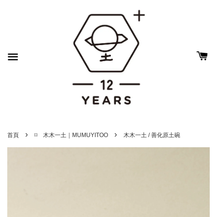
›
›
首頁
⌑ 木木一土｜MUMUYITOO
木木一土 / 善化原土碗