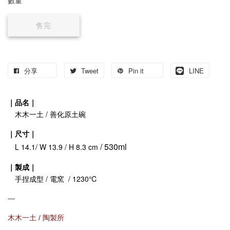
數量
售完
分享
Tweet
Pin it
LINE
｜品名｜
木木一土 / 善化原土碗
｜尺寸｜
/ 530ml
L 14.1/ W 13.9 / H 8.3 cm
｜製成｜
手捏成型 / 電窯 / 1230℃
—
木木一土 / 陶製所