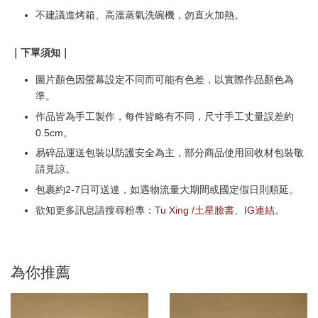
不建議進烤箱、高溫蒸氣洗碗機，勿直火加熱。
｜下單須知｜
圖片顏色因螢幕設定不同而可能有色差，以實際作品顏色為
準。
作品皆為手工製作，每件皆略有不同，尺寸手工丈量誤差約
0.5cm。
易碎品運送包裝以防護安全為主，部分商品使用回收材包裝敬
請見諒。
包裹約2-7日可送達，如遇物流量大期間或國定假日則順延。
欲知更多訊息請搜尋粉專：
Tu Xing /土星臉書
、
IG連結
。
為你推薦