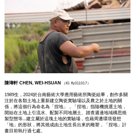
陳瑋軒 CHEN, WEI-HSUAN 
（
IG: fly311017
）
1989生，2024於台南藝術大學應用藝術所陶瓷組畢，創作多關
注於在各類土地上重新建立陶瓷實驗場以及農之於土地的關
係，將這個行為命名為「捏地」，「捏地」指隨機挑選土地，
開始在土地上引流水、配製不同地層土、踏查週邊地域構思燒
製型態等...建立屬於這塊土地的實驗場，也藉周遭環境發想
「地」的形狀，將其燒成由土地生長出來的雕塑，「捏地」計
畫目前執行過七處。