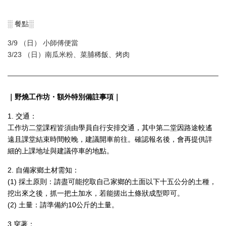
░
餐點
░
3/9 （日） 小師傅便當
3/23 （日）南瓜米粉、菜脯稀飯、烤肉
｜野燒工作坊・額外特別
備註事項
｜
1. 交通：
工作坊二堂課程皆須由學員自行安排交通，其中第二堂因路途較遙
遠且課堂結束時間較晚，建議開車前往。確認報名後，會再提供詳
細的上課地址與建議停車的地點。
2. 自備家鄉土材需知
：
(1) 採土原則：請盡可能挖取自己家鄉的土面以下十五公分的土種，
挖出來之後，抓一把土加水，若能搓出土條狀成型即可。
(2) 土量：請準備約10公斤的土量。
3.穿著：