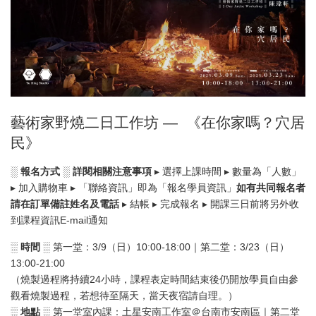
藝術家野燒二日工作坊 — 《在你家嗎？穴居
民》
░ 報名方式 ░ 詳閱相關注意事項
▸ 選擇上課時間 ▸ 數量為「人數」
▸ 加入購物車 ▸ 「聯絡資訊」即為「報名學員資訊」
如有共同報名者
請在訂單備註姓名及電話
▸ 結帳 ▸ 完成報名 ▸ 開課三日前將另外收
到課程資訊E-mail通知
░ 時間 ░
第一堂：3/9（日）10:00-18:00｜第二堂：3/23（日）
13:00-21:00
（燒製過程將持續24小時，課程表定時間結束後仍開放學員自由參
觀看燒製過程，若想待至隔天，當天夜宿請自理。）
░ 地點 ░
第一堂室內課：土星安南工作室＠台南市安南區｜第二堂