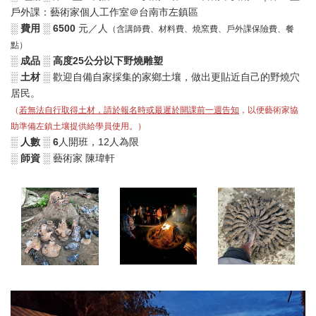
戶外課：藝術家個人工作室＠台南市左鎮區
░ 費用 ░ 6500
元／人
（含講師費、材料費、燒窯費、戶外課保險費
、
餐
點
）
░ 成品 ░
高度25公分以下野燒雕塑
░ 土材 ░
歡迎自備自家採集的家鄉土壤，做出更貼近自己的野燒穴
居民。
（
若無法自行取得土材，請於報名時或最遲於開課前一週告知
，以便藝術家協
助準備左鎮土壤提供給學員使用。）
░ 人數 ░ 6
人開班，12人為限
░ 師資 ░
藝術家 陳瑋軒