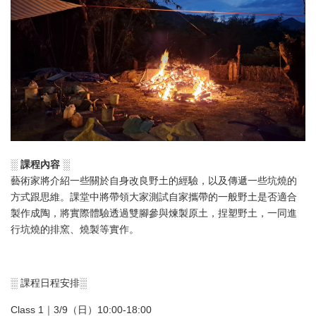
░ 課程內容 ░
藝術家將介紹一些關於自身改良野土的經驗，以及傳遞一些坑燒的
方式跟思維。課堂中將帶領大家測試自家攜帶的一般野土是否適合
製作成陶，將實際體驗透過雙腳參與煉製原土，捏塑野土，一同進
行坑燒的排窯、燒製等實作。
░
課程日程安排
░
Class 1｜3/9（日）10:00-18:00