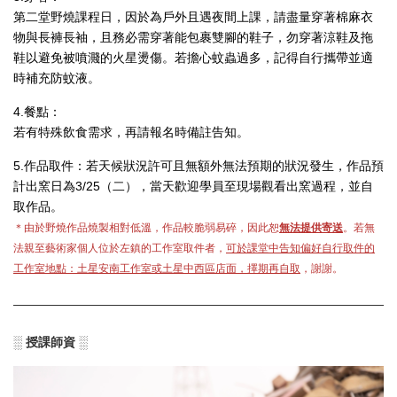
第二堂野燒課程日，
因於為戶外且遇夜間上課，
請盡量穿著棉麻衣
物與長褲長袖，且務必需穿著能包裹雙腳的鞋子，勿穿著涼鞋及拖
鞋以避免被噴濺的火星燙傷。若擔心蚊蟲過多，記得自行攜帶並適
時補充防蚊液。
4.餐點：
若有特殊飲食需求，再請報名時備註告知。
5.作品取件：若天候狀況許可且無額外無法預期的狀況發生，作品預
計出窯日為3/25（二），當天歡迎學員至現場觀看出窯過程，並自
取作品。
＊
由於野燒作品燒製相對低溫，作品較脆弱易碎，因此恕
無法提供寄送
。
若無
法親至藝術家個人位於左鎮的工作室取件者，
可於課堂中告知偏好自行取件的
工作室地點：土星安南工作室或土星中西區店面，擇期再自取
，謝謝。
░ 授課師資 ░