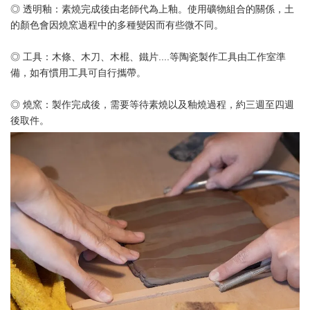
◎ 透明釉：素燒完成後由老師代為上釉。使用礦物組合的關係，土
的顏色會因燒窯過程中的多種變因而有些微不同。
◎ 工具：木條、木刀、木棍、鐵片....等陶瓷製作工具由工作室準
備，如有慣用工具可自行攜帶。
◎ 燒窯：製作完成後，需要等待素燒以及釉燒過程，約三週至四週
後取件。