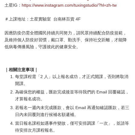
土星IG：
https://www.instagram.com/tuxingstudio/?hl=zh-tw
＃上課地址：土星實驗室 台南林百貨 4F
因應防疫仍需全體國民持續共同努力，請民眾持續配合防疫規範，
及維持個人防疫好習慣，戴口罩、勤洗手、保持社交距離，才能降
低病毒傳播風險，守護彼此的健康安全。
｜相關注意事項｜
每堂課程需「2 人」以上報名成功，才正式開課，否則將取消
開課。
為確保您的權益，匯款完成後並等待我們的 Email 回覆確認，
才算報名成功。
若報名一週內未完成匯款，會以 Email 再通知確認匯款，若三
日內未回覆則進行候補名額遞補。
當日報名課程如遇事件變故，僅可安排調課「一次」，並請等
待安排次月課程報名。