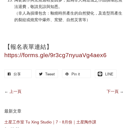
法退費，敬請見諒與知悉。
（非人為損壞包含：釉燒時所產生的自然變化，及造型而產生
的裂紋或燒窯中爆炸、窯變、自然災害等）
【報名表單連結】
https://forms.gle/9r3cg7nyuaVg4aex6
分享
Tweet
Pin it
LINE
←
上一頁
下一頁
→
最新文章
土星工作室 Tu Xing Studio｜7・8月份｜土星陶作課