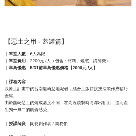
【惡土之用 - 蓋罐篇】
｜單堂人數｜
6人為限
｜單堂費用｜
2200元 /人（包含：材料、燒窯、講師費）
｜早鳥優惠｜5/31前早鳥優惠價格【2000元 /人】
｜課程內容｜
以原土計畫中的台南龍崎惡地泥岩，結合土版拼接技法製作成精巧
蓋罐。
由於龍崎惡土的燒成溫度不同，在高溫燒製時將浮出釉面，進而產
生獨一無二的觸覺感受。
｜授課師資｜
陶瓷創作者 / 周易伯