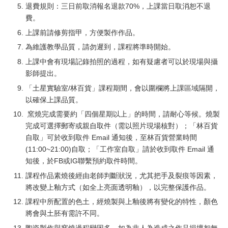
退費規則：三日前取消報名退款70%，上課當日取消恕不退
費。
上課前請修剪指甲，方便製作作品。
為維護教學品質，請勿遲到，課程將準時開始。
上課中會有現場記錄拍照的過程，如有疑慮者可以於現場與攝
影師提出。
「土星實驗室/林百貨」課程期間，會以圍欄將上課區域隔開，
以確保上課品質。
窯燒完成需要約「四個星期以上」的時間，請耐心等候。燒製
完成可選擇郵寄或親自取件（需以照片現場核對）；「林百貨
自取」可於收到取件 Email 通知後，至林百貨營業時間
(11:00~21:00)自取；「工作室自取」請於收到取件 Email 通
知後，於FB或IG聯繫預約取件時間。
課程作品素燒後經由老師判斷狀況，尤其把手及裂痕等因素，
將改變上釉方式（如全上亮面透明釉），以完整保護作品。
課程中所配置的色土，經燒製與上釉後將有變化的特性，顏色
將會與土胚有需許不同。
陶瓷製作與窯燒過程變因多，如為非人為造成之作品損壞恕無