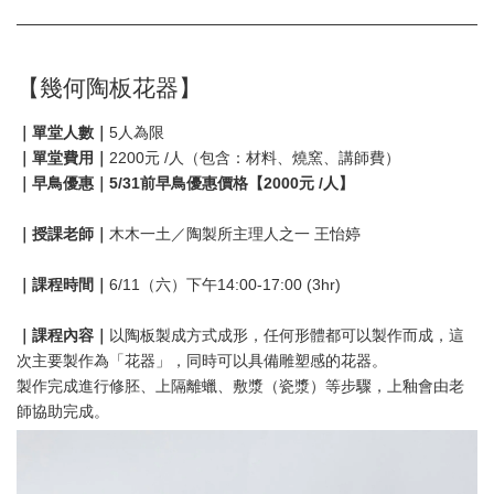
【幾何陶板花器】
｜單堂人數｜
5人為限
｜單堂費用｜
2200元 /人（包含：材料、燒窯、講師費）
｜早鳥優惠｜5/31前早鳥優惠價格【2000元 /人】
｜授課老師｜
木木一土／陶製所主理人之一 王怡婷
｜課程時間｜
6/11（六）下午14:00-17:00 (3hr)
｜課程內容｜
以陶板製成方式成形，任何形體都可以製作而成，這
次主要製作為「花器」，同時可以具備雕塑感的花器。
製作完成進行修胚、上隔離蠟、敷漿（瓷漿）等步驟，上釉會由老
師協助完成。