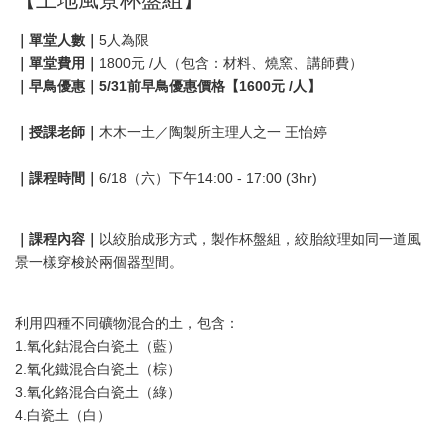
｜單堂人數｜
5人為限
｜單堂費用｜
1800元 /人（包含：材料、燒窯、講師費）
｜早鳥優惠｜5/31前早鳥優惠價格【1600元 /人】
｜授課老師｜
木木一土／陶製所主理人之一 王怡婷
｜課程時間｜
6/18（六）下午14:00 - 17:00 (3hr)
｜課程內容｜
以絞胎成形方式，製作杯盤組，絞胎紋理如同一道風
景一樣穿梭於兩個器型間。
利用四種不同礦物混合的土，包含：
1.氧化鈷混合白瓷土（藍）
2.氧化鐵混合白瓷土（棕）
3.氧化鉻混合白瓷土（綠）
4.白瓷土（白）